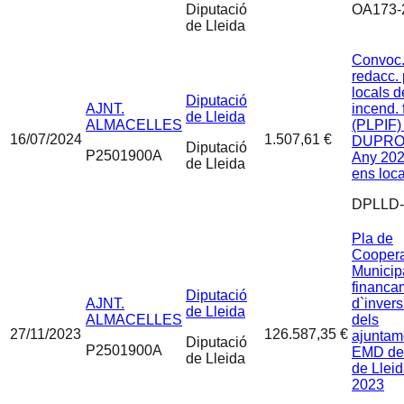
Diputació
OA173-
de Lleida
Convoc.
redacc.
locals d
Diputació
AJNT.
incend. 
de Lleida
ALMACELLES
(PLPIF) 
16/07/2024
1.507,61 €
DUPRO
Diputació
P2501900A
Any 202
de Lleida
ens loca
DPLLD-
Pla de
Cooper
Municipa
financa
Diputació
AJNT.
d`invers
de Lleida
ALMACELLES
dels
27/11/2023
126.587,35 €
ajuntame
Diputació
P2501900A
EMD del 
de Lleida
de Llei
2023