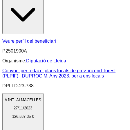
Veure perfil del beneficiari
P2501900A
Organisme:
Diputació de Lleida
Convoc. per redacc. plans locals de prev. incend. forest
(PLPIF) i DUPROCIM. Any 2023, per a ens locals
DPLLD-23-738
AJNT. ALMACELLES
27/11/2023
126.587,35 €