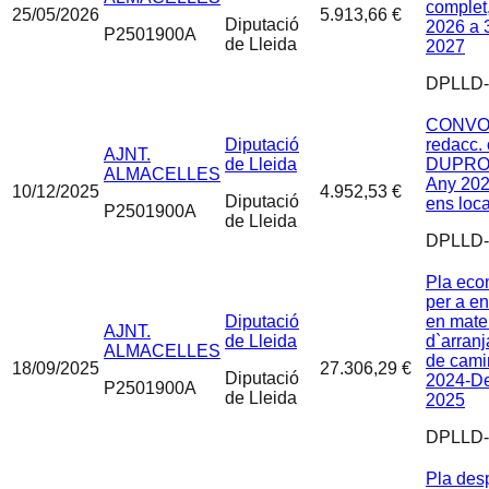
complet,
25/05/2026
5.913,66 €
Diputació
2026 a 
P2501900A
de Lleida
2027
DPLLD-
CONVOC
Diputació
redacc. 
AJNT.
de Lleida
DUPRO
ALMACELLES
Any 202
10/12/2025
4.952,53 €
Diputació
ens loca
P2501900A
de Lleida
DPLLD-
Pla eco
per a en
Diputació
en mate
AJNT.
de Lleida
d`arran
ALMACELLES
de camin
18/09/2025
27.306,29 €
Diputació
2024-D
P2501900A
de Lleida
2025
DPLLD-
Pla des