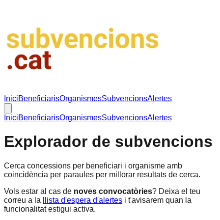
Inici
Beneficiaris
Organismes
Subvencions
Alertes
Inici
Beneficiaris
Organismes
Subvencions
Alertes
Explorador de subvencions
Cerca concessions per beneficiari i organisme amb
coincidència per paraules per millorar resultats de cerca.
Vols estar al cas de
noves convocatòries
? Deixa el teu
correu a la
llista d'espera d'alertes
i t'avisarem quan la
funcionalitat estigui activa.