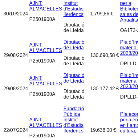
AJNT.
Institut
per a
ALMACELLES
d'Estudis
Bibliote
30/10/2024
1.799,86 €
Ilerdencs
sales de
P2501900A
Anualit
Diputació
de Lleida
OA173-
Diputació
Pla d`In
AJNT.
de Lleida
materia 
ALMACELLES
2023/20
29/08/2024
130.690,58 €
Diputació
P2501900A
de Lleida
DPLLD-
Diputació
Pla d`In
AJNT.
de Lleida
materia 
ALMACELLES
2023/20
29/08/2024
130.177,42 €
Diputació
P2501900A
de Lleida
DPLLD-
Fundació
Pública
Pla eco
AJNT.
Institut
per a en
ALMACELLES
d'Estudis
en l`amb
22/07/2024
19.636,00 €
Ilerdencs
cultura,
P2501900A