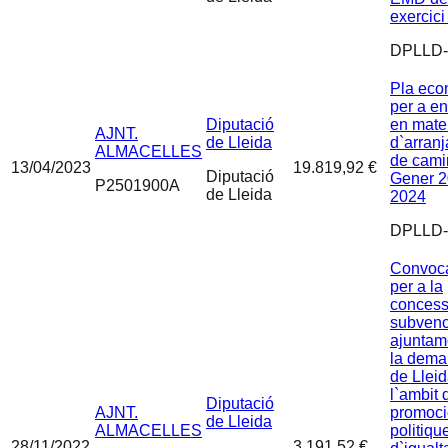
exercic
DPLLD-
Pla eco
per a en
Diputació
en mate
AJNT.
de Lleida
d`arran
ALMACELLES
de cami
13/04/2023
19.819,92 €
Diputació
Gener 2
P2501900A
de Lleida
2024
DPLLD-
Convoca
per a la
concess
subvenc
ajuntam
la dema
de Llei
l`ambit 
Diputació
AJNT.
promoci
de Lleida
ALMACELLES
politiqu
28/11/2022
3.191,52 €