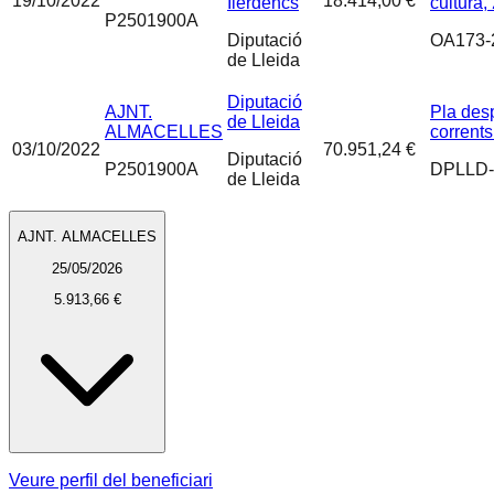
19/10/2022
18.414,00 €
Ilerdencs
cultura,
P2501900A
Diputació
OA173-
de Lleida
Diputació
AJNT.
Pla des
de Lleida
ALMACELLES
corrent
03/10/2022
70.951,24 €
Diputació
P2501900A
DPLLD-
de Lleida
AJNT. ALMACELLES
25/05/2026
5.913,66 €
Veure perfil del beneficiari