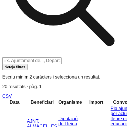
Neteja filtres
Escriu mínim 2 caràcters i selecciona un resultat.
20 resultats · pàg. 1
CSV
Data
Beneficiari
Organisme
Import
Convo
Pla aju
per act
Diputació
lleure e
AJNT.
de Lleida
educaci
ALMACELLES