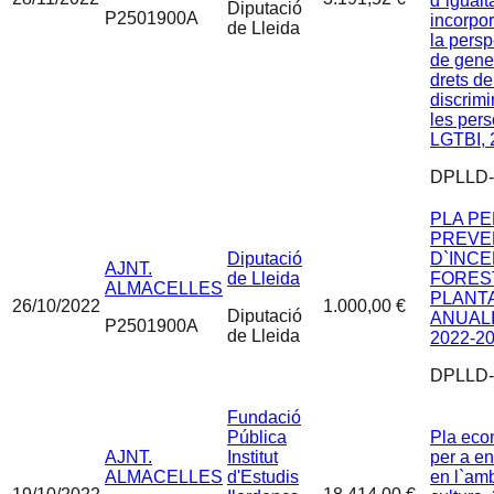
d`igualta
Diputació
P2501900A
incorpo
de Lleida
la persp
de gener
drets de
discrimi
les per
LGTBI, 
DPLLD-
PLA PE
PREVE
Diputació
D`INCE
AJNT.
de Lleida
FOREST
ALMACELLES
PLANTA
26/10/2022
1.000,00 €
Diputació
ANUAL
P2501900A
de Lleida
2022-20
DPLLD-
Fundació
Pública
Pla eco
AJNT.
Institut
per a en
ALMACELLES
d'Estudis
en l`amb