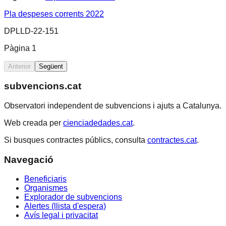
Pla despeses corrents 2022
DPLLD-22-151
Pàgina
1
Anterior
Següent
subvencions.cat
Observatori independent de subvencions i ajuts a Catalunya.
Web creada per
cienciadedades.cat
.
Si busques contractes públics, consulta
contractes.cat
.
Navegació
Beneficiaris
Organismes
Explorador de subvencions
Alertes (llista d'espera)
Avís legal i privacitat