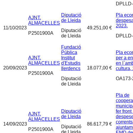
DPLLD-
Diputació
Pla eco
AJNT.
de Lleida
despesa
ALMACELLES
2023.
11/10/2023
49.251,00 €
Diputació
P2501900A
de Lleida
DPLLD-
Fundació
Pública
Pla eco
AJNT.
Institut
per a en
ALMACELLES
d'Estudis
en l`amb
20/09/2023
18.077,00 €
Ilerdencs
cultura,
P2501900A
Diputació
OA173-
de Lleida
Pla de
coopera
municip
Diputació
fer front
AJNT.
de Lleida
despes
ALMACELLES
corrents
14/09/2023
86.617,79 €
Diputació
ajuntam
P2501900A
de Lleida
EMD de 