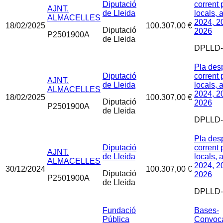
Diputació
corrent 
AJNT.
de Lleida
locals, 
ALMACELLES
2024, 2
18/02/2025
100.307,00 €
Diputació
2026
P2501900A
de Lleida
DPLLD-
Pla des
Diputació
corrent 
AJNT.
de Lleida
locals, 
ALMACELLES
2024, 2
18/02/2025
100.307,00 €
Diputació
2026
P2501900A
de Lleida
DPLLD-
Pla des
Diputació
corrent 
AJNT.
de Lleida
locals, 
ALMACELLES
2024, 2
30/12/2024
100.307,00 €
Diputació
2026
P2501900A
de Lleida
DPLLD-
Fundació
Bases-
Pública
Convoca