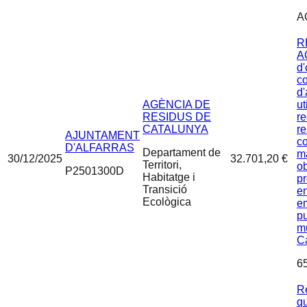
A
R
A
d'
c
d'
AGÈNCIA DE
ut
RESIDUS DE
re
CATALUNYA
re
AJUNTAMENT
c
D'ALFARRAS
Departament de
m
30/12/2025
32.701,20 €
Territori,
o
P2501300D
Habitatge i
p
Transició
en
Ecològica
e
p
m
C
6
Re
qu