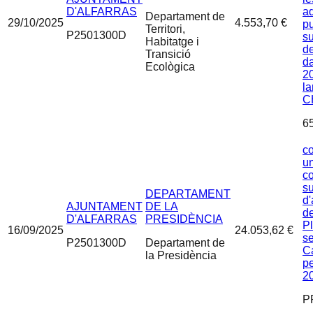
D'ALFARRAS
ad
Departament de
29/10/2025
4.553,70 €
p
Territori,
P2501300D
su
Habitatge i
d
Transició
d
Ecològica
20
la
C
6
c
un
c
s
DEPARTAMENT
d'
AJUNTAMENT
DE LA
de
D'ALFARRAS
PRESIDÈNCIA
Pl
16/09/2025
24.053,62 €
se
P2501300D
Departament de
Ca
la Presidència
p
2
P