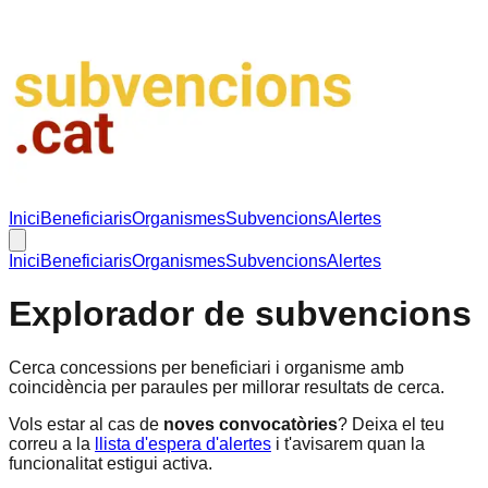
Inici
Beneficiaris
Organismes
Subvencions
Alertes
Inici
Beneficiaris
Organismes
Subvencions
Alertes
Explorador de subvencions
Cerca concessions per beneficiari i organisme amb
coincidència per paraules per millorar resultats de cerca.
Vols estar al cas de
noves convocatòries
? Deixa el teu
correu a la
llista d'espera d'alertes
i t'avisarem quan la
funcionalitat estigui activa.