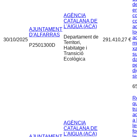
d
e
AGÈNCIA
c
CATALANA DE
co
L'AIGUA (ACA)
a
AJUNTAMENT
lo
D'ALFARRAS
Departament de
a
30/10/2025
291.410,27 €
Territori,
mi
P2501300D
Habitatge i
x
Transició
s
Ecològica
da
pe
di
s
6
Re
qu
tr
ad
a 
AGÈNCIA
le
CATALANA DE
f
L'AIGUA (ACA)
AJUNTAMENT
le