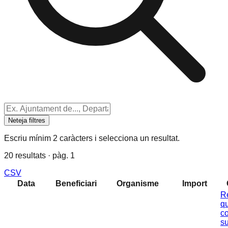
Neteja filtres
Escriu mínim 2 caràcters i selecciona un resultat.
20 resultats · pàg. 1
CSV
Data
Beneficiari
Organisme
Import
Re
qu
c
s