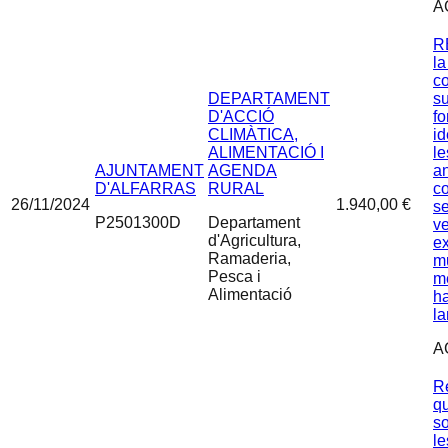
A
R
la
c
DEPARTAMENT
s
D'ACCIÓ
fo
CLIMÀTICA,
id
ALIMENTACIÓ I
le
AJUNTAMENT
AGENDA
a
D'ALFARRAS
RURAL
co
26/11/2024
1.940,00 €
se
P2501300D
Departament
ve
d'Agricultura,
ex
Ramaderia,
mu
Pesca i
m
Alimentació
ha
l
A
Re
qu
so
le