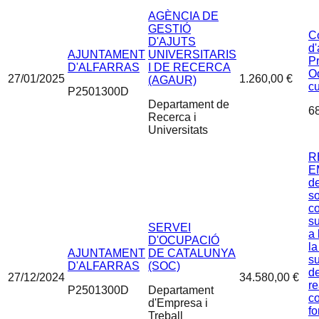
AGÈNCIA DE
GESTIÓ
C
D'AJUTS
d'
AJUNTAMENT
UNIVERSITARIS
P
D'ALFARRAS
I DE RECERCA
Od
27/01/2025
1.260,00 €
(AGAUR)
c
P2501300D
Departament de
6
Recerca i
Universitats
R
E
de
so
c
s
SERVEI
a 
D'OCUPACIÓ
la
AJUNTAMENT
DE CATALUNYA
s
D'ALFARRAS
(SOC)
de
27/12/2024
34.580,00 €
re
P2501300D
Departament
co
d'Empresa i
fo
Treball