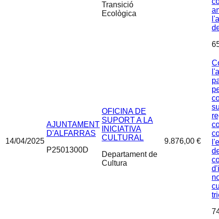
co
Transició
am
Ecològica
l'
d
6
C
l'
pa
pe
c
s
OFICINA DE
r
SUPORT A LA
AJUNTAMENT
c
INICIATIVA
D'ALFARRAS
co
CULTURAL
14/04/2025
9.876,00 €
l'
P2501300D
de
Departament de
c
Cultura
d
no
cu
tr
7