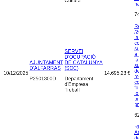
Cultura
n
7
R
/2
la
c
s
SERVEI
a 
D'OCUPACIÓ
la
AJUNTAMENT
DE CATALUNYA
s
D'ALFARRAS
(SOC)
de
10/12/2025
14.695,23 €
re
P2501300D
Departament
co
d'Empresa i
fo
Treball
lo
pr
pr
6
R
A
d