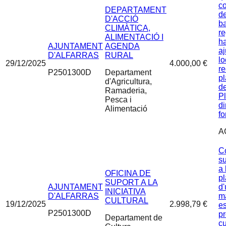
c
DEPARTAMENT
de
D'ACCIÓ
b
CLIMÀTICA,
r
ALIMENTACIÓ I
ha
AJUNTAMENT
AGENDA
aj
D'ALFARRAS
RURAL
lo
29/12/2025
4.000,00 €
re
P2501300D
Departament
pl
d'Agricultura,
de
Ramaderia,
Pl
Pesca i
d
Alimentació
fo
A
C
s
a 
OFICINA DE
pl
SUPORT A LA
AJUNTAMENT
d'
INICIATIVA
D'ALFARRAS
m
CULTURAL
19/12/2025
2.998,79 €
es
P2501300D
pr
Departament de
cu