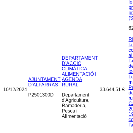
lo
pr
pr
(
6
R
la
c
aj
DEPARTAMENT
l'
D'ACCIÓ
d
CLIMÀTICA,
lo
ALIMENTACIÓ I
Le
AJUNTAMENT
AGENDA
m
D'ALFARRAS
RURAL
P
10/12/2024
33.644,51 €
d
P2501300D
Departament
ru
d'Agricultura,
C
Ramaderia,
2
Pesca i
19
Alimentació
c
l'