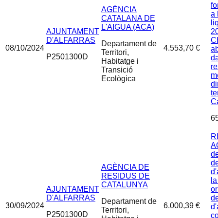
fo
AGÈNCIA
a 
CATALANA DE
li
L'AIGUA (ACA)
AJUNTAMENT
20
D'ALFARRAS
C
Departament de
08/10/2024
4.553,70 €
a
Territori,
P2501300D
d
Habitatge i
re
Transició
m
Ecològica
di
te
C
6
R
A
de
d
AGÈNCIA DE
d'
RESIDUS DE
la
CATALUNYA
AJUNTAMENT
or
D'ALFARRAS
de
Departament de
30/09/2024
6.000,39 €
d'
Territori,
P2501300D
co