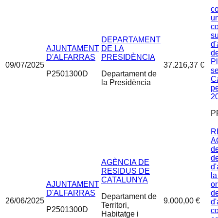
c
un
c
s
DEPARTAMENT
d'
AJUNTAMENT
DE LA
de
D'ALFARRAS
PRESIDÈNCIA
Pl
09/07/2025
37.216,37 €
se
P2501300D
Departament de
Ca
la Presidència
p
2
P
R
A
de
d
AGÈNCIA DE
d'
RESIDUS DE
la
CATALUNYA
AJUNTAMENT
or
D'ALFARRAS
de
Departament de
26/06/2025
9.000,00 €
d'
Territori,
P2501300D
co
Habitatge i