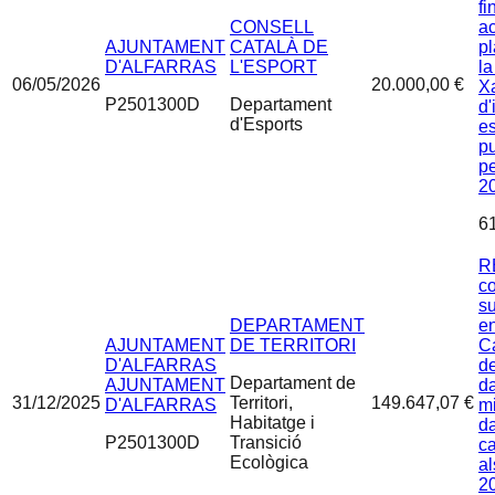
fi
CONSELL
ac
AJUNTAMENT
CATALÀ DE
pl
D'ALFARRAS
L'ESPORT
la
06/05/2026
20.000,00 €
X
P2501300D
Departament
d'
d'Esports
es
pu
p
2
6
R
c
s
DEPARTAMENT
en
AJUNTAMENT
DE TERRITORI
Ca
D'ALFARRAS
d
Departament de
AJUNTAMENT
d
31/12/2025
Territori,
149.647,07 €
D'ALFARRAS
mi
Habitatge i
da
P2501300D
Transició
ca
Ecològica
al
20