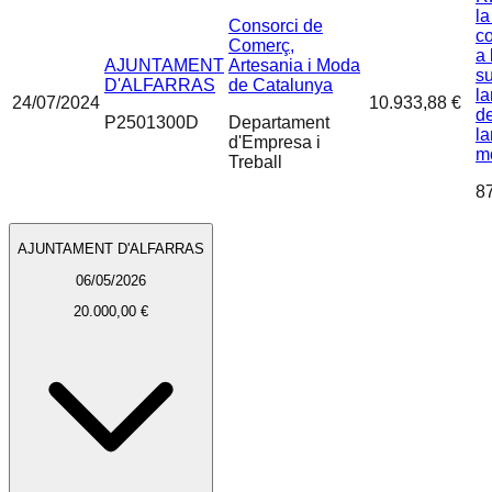
la
Consorci de
co
Comerç,
a 
AJUNTAMENT
Artesania i Moda
s
D'ALFARRAS
de Catalunya
la
24/07/2024
10.933,88 €
de
P2501300D
Departament
la
d'Empresa i
m
Treball
8
AJUNTAMENT D'ALFARRAS
06/05/2026
20.000,00 €