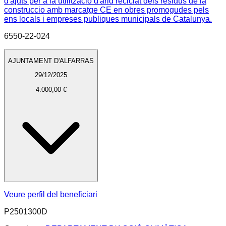
d'ajuts per a la utilitzacio d'arid reciclat dels residus de la
construccio amb marcatge CE en obres promogudes pels
ens locals i empreses publiques municipals de Catalunya.
6550-22-024
AJUNTAMENT D'ALFARRAS
29/12/2025
4.000,00 €
Veure perfil del beneficiari
P2501300D