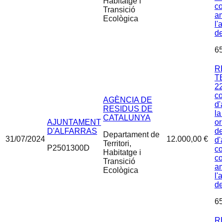
Habitatge i
co
Transició
am
Ecològica
l'
d
6
R
T
22
c
AGÈNCIA DE
d'
RESIDUS DE
la
CATALUNYA
AJUNTAMENT
or
D'ALFARRAS
de
Departament de
31/07/2024
12.000,00 €
d'
Territori,
P2501300D
co
Habitatge i
co
Transició
am
Ecològica
l'
d
6
R