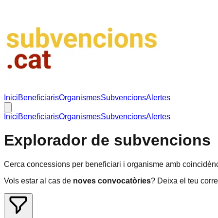
Inici
Beneficiaris
Organismes
Subvencions
Alertes
Inici
Beneficiaris
Organismes
Subvencions
Alertes
Explorador de subvencions
Cerca concessions per beneficiari i organisme amb coincidènci
Vols estar al cas de
noves convocatòries
? Deixa el teu corre