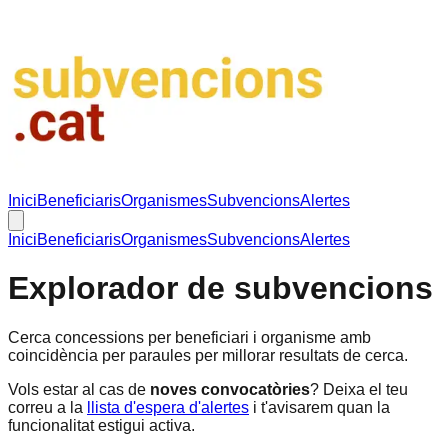
Inici
Beneficiaris
Organismes
Subvencions
Alertes
Inici
Beneficiaris
Organismes
Subvencions
Alertes
Explorador de subvencions
Cerca concessions per beneficiari i organisme amb
coincidència per paraules per millorar resultats de cerca.
Vols estar al cas de
noves convocatòries
? Deixa el teu
correu a la
llista d'espera d'alertes
i t'avisarem quan la
funcionalitat estigui activa.