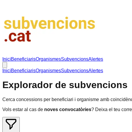
Inici
Beneficiaris
Organismes
Subvencions
Alertes
Inici
Beneficiaris
Organismes
Subvencions
Alertes
Explorador de subvencions
Cerca concessions per beneficiari i organisme amb coincidènci
Vols estar al cas de
noves convocatòries
? Deixa el teu corre