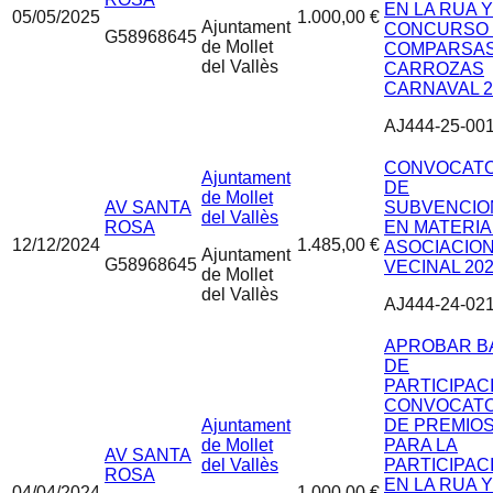
EN LA RUA Y
05/05/2025
1.000,00 €
Ajuntament
CONCURSO
G58968645
de Mollet
COMPARSAS
del Vallès
CARROZAS
CARNAVAL 2
AJ444-25-00
CONVOCATO
Ajuntament
DE
de Mollet
AV SANTA
SUBVENCIO
del Vallès
ROSA
EN MATERIA
12/12/2024
1.485,00 €
ASOCIACIO
Ajuntament
G58968645
VECINAL 20
de Mollet
del Vallès
AJ444-24-02
APROBAR B
DE
PARTICIPAC
CONVOCATO
Ajuntament
DE PREMIO
de Mollet
PARA LA
AV SANTA
del Vallès
PARTICIPAC
ROSA
EN LA RUA Y
04/04/2024
1.000,00 €