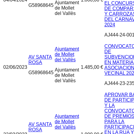
Ajuntament
EL CONCUR
G58968645
de Mollet
DE COMPAR
del Vallès
Y CARROZA
DEL CARNA
2024
AJ444-24-00
CONVOCATO
Ajuntament
DE
de Mollet
AV SANTA
SUBVENCIO
del Vallès
ROSA
EN MATERIA
02/06/2023
1.485,00 €
ASOCIACIO
Ajuntament
G58968645
VECINAL 20
de Mollet
del Vallès
AJ444-23-23
APROVAR B
DE PARTICI
Y LA
CONVOCATO
Ajuntament
DE PREMIO
de Mollet
PARA LA
AV SANTA
del Vallès
PARTICIPAC
ROSA
EN LA RUA Y