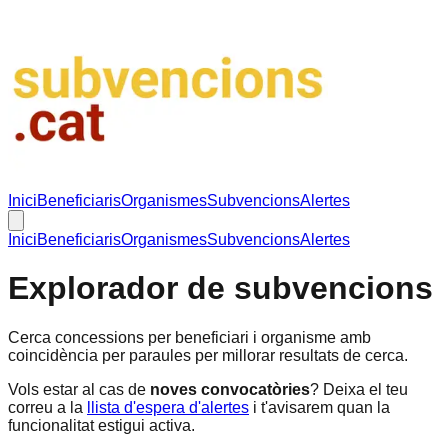
Inici
Beneficiaris
Organismes
Subvencions
Alertes
Inici
Beneficiaris
Organismes
Subvencions
Alertes
Explorador de subvencions
Cerca concessions per beneficiari i organisme amb
coincidència per paraules per millorar resultats de cerca.
Vols estar al cas de
noves convocatòries
? Deixa el teu
correu a la
llista d'espera d'alertes
i t'avisarem quan la
funcionalitat estigui activa.