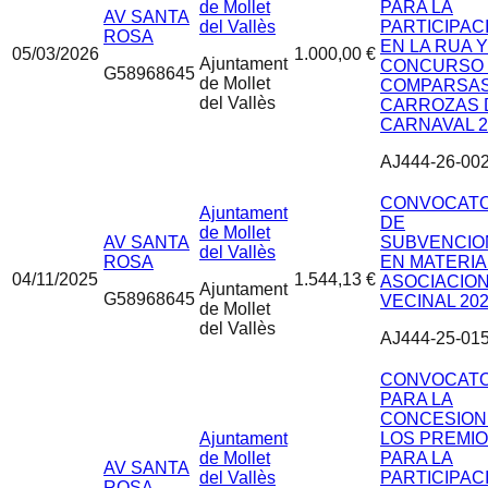
de Mollet
PARA LA
AV SANTA
del Vallès
PARTICIPAC
ROSA
EN LA RUA Y
05/03/2026
1.000,00 €
Ajuntament
CONCURSO
G58968645
de Mollet
COMPARSAS
del Vallès
CARROZAS 
CARNAVAL 2
AJ444-26-00
CONVOCATO
Ajuntament
DE
de Mollet
AV SANTA
SUBVENCIO
del Vallès
ROSA
EN MATERIA
04/11/2025
1.544,13 €
ASOCIACIO
Ajuntament
G58968645
VECINAL 20
de Mollet
del Vallès
AJ444-25-01
CONVOCATO
PARA LA
CONCESION
Ajuntament
LOS PREMI
de Mollet
PARA LA
AV SANTA
del Vallès
PARTICIPAC
ROSA