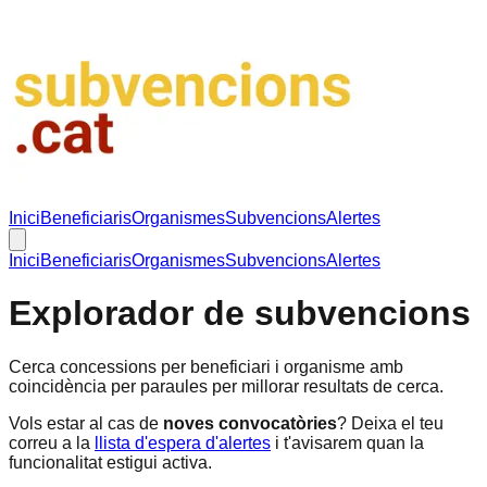
Inici
Beneficiaris
Organismes
Subvencions
Alertes
Inici
Beneficiaris
Organismes
Subvencions
Alertes
Explorador de subvencions
Cerca concessions per beneficiari i organisme amb
coincidència per paraules per millorar resultats de cerca.
Vols estar al cas de
noves convocatòries
? Deixa el teu
correu a la
llista d'espera d'alertes
i t'avisarem quan la
funcionalitat estigui activa.