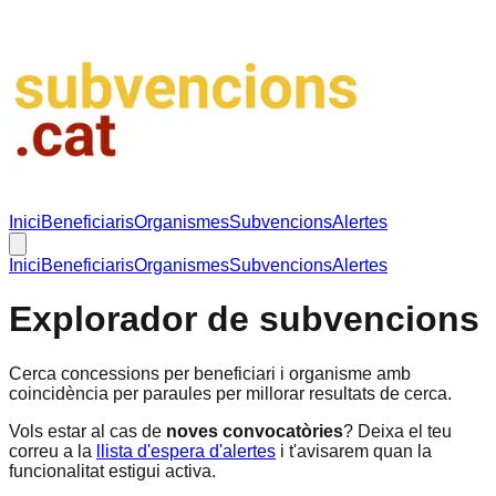
Inici
Beneficiaris
Organismes
Subvencions
Alertes
Inici
Beneficiaris
Organismes
Subvencions
Alertes
Explorador de subvencions
Cerca concessions per beneficiari i organisme amb
coincidència per paraules per millorar resultats de cerca.
Vols estar al cas de
noves convocatòries
? Deixa el teu
correu a la
llista d'espera d'alertes
i t'avisarem quan la
funcionalitat estigui activa.