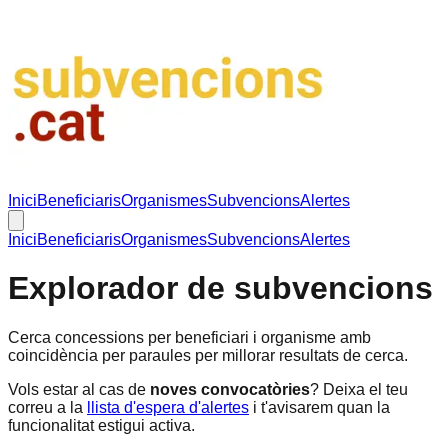
Inici
Beneficiaris
Organismes
Subvencions
Alertes
Inici
Beneficiaris
Organismes
Subvencions
Alertes
Explorador de subvencions
Cerca concessions per beneficiari i organisme amb
coincidència per paraules per millorar resultats de cerca.
Vols estar al cas de
noves convocatòries
? Deixa el teu
correu a la
llista d'espera d'alertes
i t'avisarem quan la
funcionalitat estigui activa.