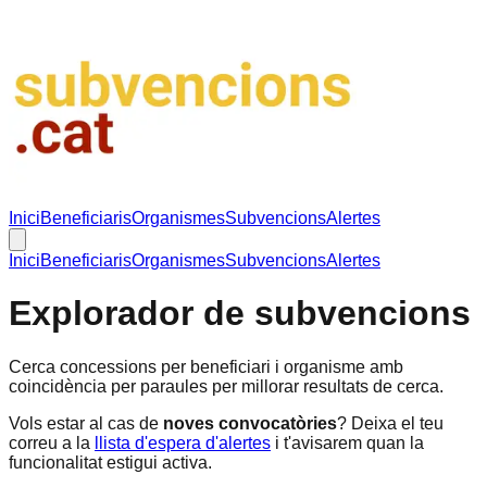
Inici
Beneficiaris
Organismes
Subvencions
Alertes
Inici
Beneficiaris
Organismes
Subvencions
Alertes
Explorador de subvencions
Cerca concessions per beneficiari i organisme amb
coincidència per paraules per millorar resultats de cerca.
Vols estar al cas de
noves convocatòries
? Deixa el teu
correu a la
llista d'espera d'alertes
i t'avisarem quan la
funcionalitat estigui activa.