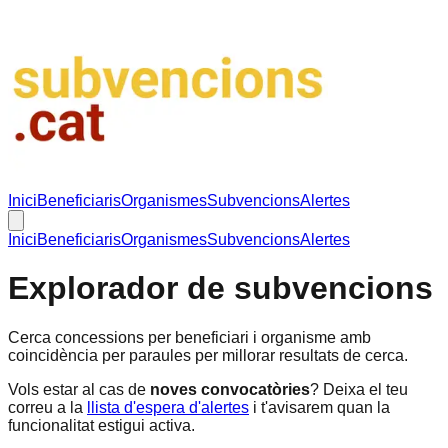
Inici
Beneficiaris
Organismes
Subvencions
Alertes
Inici
Beneficiaris
Organismes
Subvencions
Alertes
Explorador de subvencions
Cerca concessions per beneficiari i organisme amb
coincidència per paraules per millorar resultats de cerca.
Vols estar al cas de
noves convocatòries
? Deixa el teu
correu a la
llista d'espera d'alertes
i t'avisarem quan la
funcionalitat estigui activa.