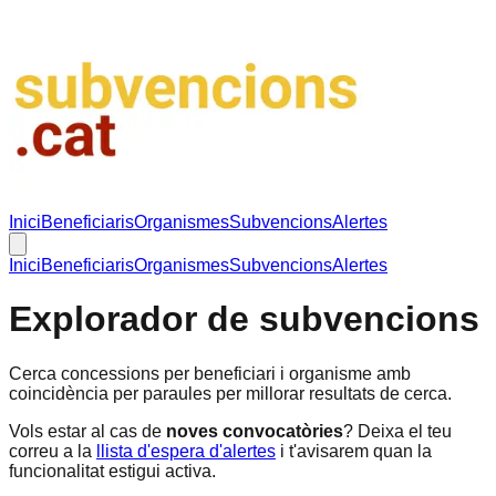
Inici
Beneficiaris
Organismes
Subvencions
Alertes
Inici
Beneficiaris
Organismes
Subvencions
Alertes
Explorador de subvencions
Cerca concessions per beneficiari i organisme amb
coincidència per paraules per millorar resultats de cerca.
Vols estar al cas de
noves convocatòries
? Deixa el teu
correu a la
llista d'espera d'alertes
i t'avisarem quan la
funcionalitat estigui activa.