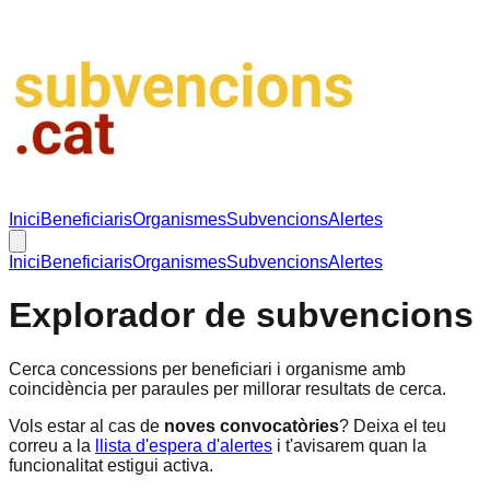
Inici
Beneficiaris
Organismes
Subvencions
Alertes
Inici
Beneficiaris
Organismes
Subvencions
Alertes
Explorador de subvencions
Cerca concessions per beneficiari i organisme amb
coincidència per paraules per millorar resultats de cerca.
Vols estar al cas de
noves convocatòries
? Deixa el teu
correu a la
llista d'espera d'alertes
i t'avisarem quan la
funcionalitat estigui activa.