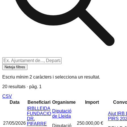
Neteja filtres
Escriu mínim 2 caràcters i selecciona un resultat.
20 resultats · pàg. 1
CSV
Data
Beneficiari
Organisme
Import
Convo
IRBLLEIDA
Diputació
FUNDACIO
Ajut IRB 
de Lleida
DR.
PIRS 20
27/05/2026
250.000,00 €
PIFARRE
Diputació