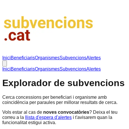
Inici
Beneficiaris
Organismes
Subvencions
Alertes
Inici
Beneficiaris
Organismes
Subvencions
Alertes
Explorador de subvencions
Cerca concessions per beneficiari i organisme amb
coincidència per paraules per millorar resultats de cerca.
Vols estar al cas de
noves convocatòries
? Deixa el teu
correu a la
llista d'espera d'alertes
i t'avisarem quan la
funcionalitat estigui activa.