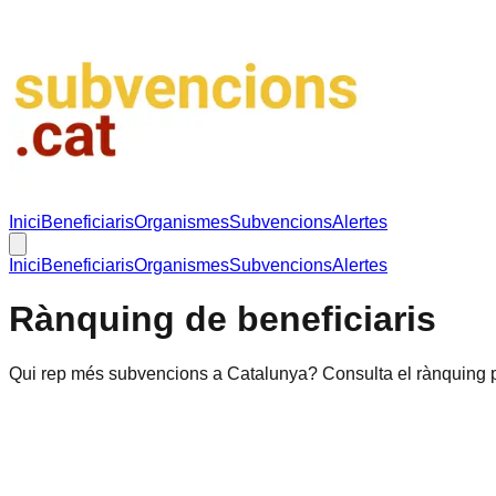
Inici
Beneficiaris
Organismes
Subvencions
Alertes
Inici
Beneficiaris
Organismes
Subvencions
Alertes
Rànquing de beneficiaris
Qui rep més subvencions a Catalunya? Consulta el rànquing p