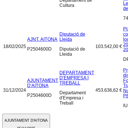
Departament de
Le
Cultura
de
74
Pl
Diputació de
co
AJNT. AITONA
Lleida
lo
20
18/02/2025
103.542,00 €
P2504600D
Diputació de
2
Lleida
D
Pr
DEPARTAMENT
di
D'EMPRESA I
AJUNTAMENT
Fo
TREBALL
D'AITONA
Tr
31/12/2024
453.636,62 €
Nu
Departament
P2504600D
PE
d'Empresa i
Treball
IU
AJUNTAMENT D'AITONA