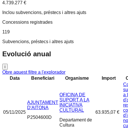
4.739.277 €
Inclou subvencions, préstecs i altres ajuts
Concessions registrades
119
Subvencions, préstecs i altres ajuts
Evolució anual
i
Obre aquest filtre a l'explorador
Data
Beneficiari
Organisme
Import
Co
su
OFICINA DE
a 
SUPORT A LA
d'
AJUNTAMENT
INICIATIVA
re
D'AITONA
CULTURAL
co
05/11/2025
63.935,07 €
d'
P2504600D
Departament de
no
Cultura
cu