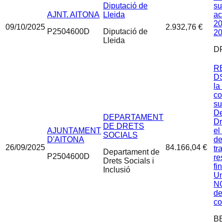
Diputació de
su
AJNT. AITONA
Lleida
ac
20
09/10/2025
2.932,76 €
P2504600D
Diputació de
2
Lleida
D
R
DS
la
co
su
De
DEPARTAMENT
Dr
DE DRETS
AJUNTAMENT
el
SOCIALS
D'AITONA
de
26/09/2025
84.166,04 €
tr
Departament de
P2504600D
re
Drets Socials i
fi
Inclusió
Un
NG
de
co
B