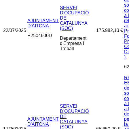
so
SERVEI
co
D'OCUPACIÓ
a 
DE
AJUNTAMENT
re
CATALUNYA
D'AITONA
ac
(SOC)
22/07/2025
175.982,13 €
P
P2504600D
Fo
Departament
Pr
d'Empresa i
Oc
Treball
Du
).
62
R
EM
de
so
co
a 
SERVEI
a 
D'OCUPACIÓ
de
DE
AJUNTAMENT
pe
CATALUNYA
D'AITONA
la
(SOC)
17/06/2025
65.650,20 €