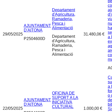
pe
co
Departament
aj
d'Agricultura,
d'
Ramaderia,
vi
Pesca i
nu
AJUNTAMENT
Alimentació
ha
D'AITONA
se
29/05/2025
31.480,06 €
Departament
a 
P2504600D
d'Agricultura,
ex
Ramaderia,
ag
Pesca i
ar
Alimentació
co
mu
A
Co
su
a 
fo
OFICINA DE
o 
SUPORT A LA
AJUNTAMENT
de
INICIATIVA
D'AITONA
bi
CULTURAL
22/05/2025
1.000,00 €
Si