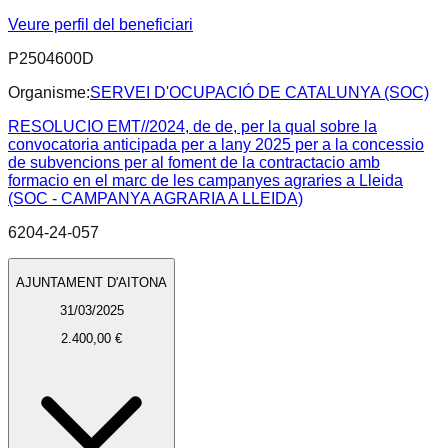
Veure perfil del beneficiari
P2504600D
Organisme:
SERVEI D'OCUPACIÓ DE CATALUNYA (SOC)
RESOLUCIO EMT//2024, de de, per la qual sobre la
convocatoria anticipada per a lany 2025 per a la concessio
de subvencions per al foment de la contractacio amb
formacio en el marc de les campanyes agraries a Lleida
(SOC - CAMPANYA AGRARIA A LLEIDA)
6204-24-057
AJUNTAMENT D'AITONA
31/03/2025
2.400,00 €