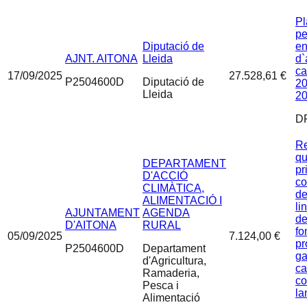
Pl
pe
Diputació de
en
AJNT. AITONA
Lleida
d`
ca
17/09/2025
27.528,61 €
P2504600D
Diputació de
2
Lleida
2
D
Re
qu
DEPARTAMENT
pr
D'ACCIÓ
co
CLIMÀTICA,
de
ALIMENTACIÓ I
li
AJUNTAMENT
AGENDA
de
D'AITONA
RURAL
fo
05/09/2025
7.124,00 €
pr
P2504600D
Departament
ga
d'Agricultura,
ca
Ramaderia,
co
Pesca i
la
Alimentació