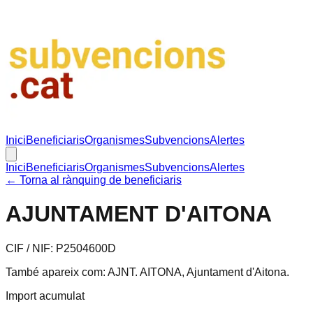
Inici
Beneficiaris
Organismes
Subvencions
Alertes
Inici
Beneficiaris
Organismes
Subvencions
Alertes
← Torna al rànquing de beneficiaris
AJUNTAMENT D'AITONA
CIF / NIF:
P2504600D
També apareix com:
AJNT. AITONA, Ajuntament d'Aitona
.
Import acumulat