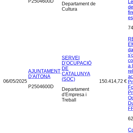
P2504600D
Le
Departament de
de
Cultura
fi
es
74
R
EM
da
s'
SERVEI
co
D'OCUPACIÓ
a 
DE
AJUNTAMENT
re
CATALUNYA
D'AITONA
ac
(SOC)
06/05/2025
150.414,72 €
P
P2504600D
Fo
Departament
Pr
d'Empresa i
Oc
Treball
Du
F
62
Co