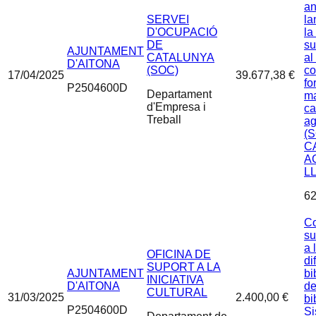
an
SERVEI
la
D'OCUPACIÓ
la
DE
su
AJUNTAMENT
CATALUNYA
al
D'AITONA
(SOC)
co
17/04/2025
39.677,38 €
fo
P2504600D
Departament
ma
d'Empresa i
c
Treball
ag
(S
C
A
L
62
Co
su
a 
OFICINA DE
di
SUPORT A LA
AJUNTAMENT
bi
INICIATIVA
D'AITONA
de
CULTURAL
31/03/2025
2.400,00 €
bi
P2504600D
Si