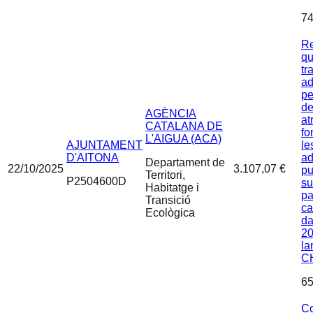
74
Re
qu
tr
ad
pe
de
AGÈNCIA
at
CATALANA DE
fo
L'AIGUA (ACA)
AJUNTAMENT
le
D'AITONA
ad
Departament de
22/10/2025
3.107,07 €
pu
Territori,
P2504600D
su
Habitatge i
pa
Transició
c
Ecològica
d
20
la
C
65
Co