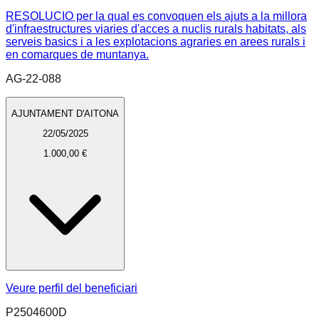
RESOLUCIO per la qual es convoquen els ajuts a la millora
d'infraestructures viaries d'acces a nuclis rurals habitats, als
serveis basics i a les explotacions agraries en arees rurals i
en comarques de muntanya.
AG-22-088
AJUNTAMENT D'AITONA
22/05/2025
1.000,00 €
Veure perfil del beneficiari
P2504600D