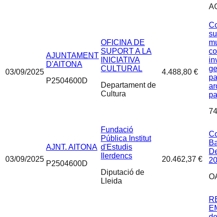
A
Co
su
OFICINA DE
mu
SUPORT A LA
co
AJUNTAMENT
INICIATIVA
in
D'AITONA
CULTURAL
ge
03/09/2025
4.488,80 €
pa
P2504600D
Departament de
ar
Cultura
pa
74
Fundació
Co
Pública Institut
B
AJNT. AITONA
d'Estudis
De
Ilerdencs
03/09/2025
20.462,37 €
2
P2504600D
Diputació de
O
Lleida
R
EM
de