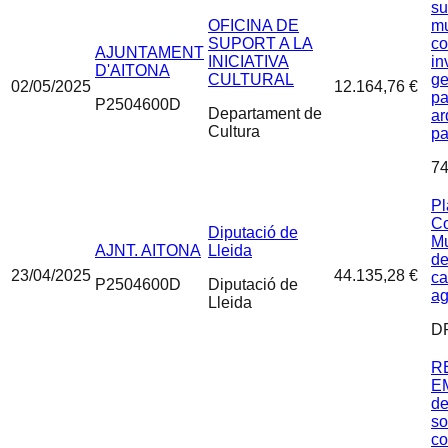
su
OFICINA DE
mu
SUPORT A LA
co
AJUNTAMENT
INICIATIVA
in
D'AITONA
CULTURAL
ge
02/05/2025
12.164,76 €
pa
P2504600D
Departament de
ar
Cultura
pa
74
Pl
Co
Diputació de
Mu
AJNT. AITONA
Lleida
d
23/04/2025
44.135,28 €
c
P2504600D
Diputació de
ag
Lleida
D
R
EM
de
so
co