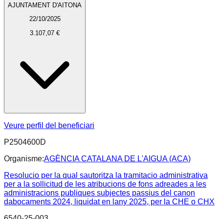
AJUNTAMENT D'AITONA
22/10/2025
3.107,07 €
Veure perfil del beneficiari
P2504600D
Organisme:
AGÈNCIA CATALANA DE L'AIGUA (ACA)
Resolucio per la qual sautoritza la tramitacio administrativa
per a la sollicitud de les atribucions de fons adreades a les
administracions publiques subjectes passius del canon
dabocaments 2024, liquidat en lany 2025, per la CHE o CHX
6540-25-003