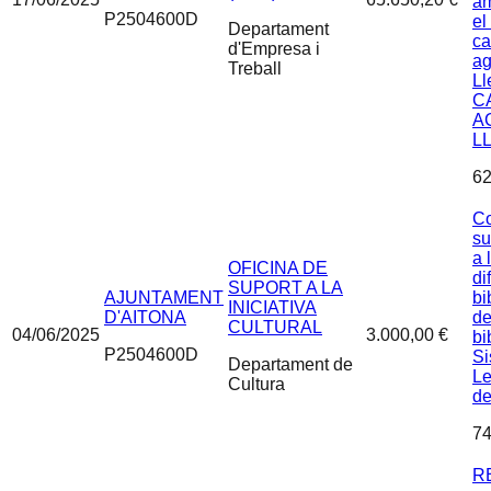
am
P2504600D
el
Departament
c
d'Empresa i
ag
Treball
Ll
C
A
L
62
Co
su
a 
OFICINA DE
di
SUPORT A LA
AJUNTAMENT
bi
INICIATIVA
D'AITONA
de
CULTURAL
04/06/2025
3.000,00 €
bi
P2504600D
Si
Departament de
Le
Cultura
de
74
R