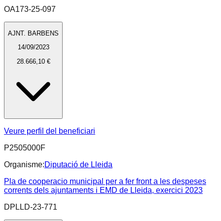
OA173-25-097
AJNT. BARBENS
14/09/2023
28.666,10 €
Veure perfil del beneficiari
P2505000F
Organisme:
Diputació de Lleida
Pla de cooperacio municipal per a fer front a les despeses
corrents dels ajuntaments i EMD de Lleida, exercici 2023
DPLLD-23-771