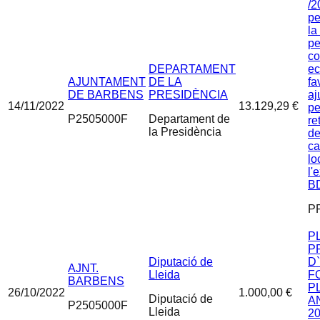
/2
pe
la
pe
c
DEPARTAMENT
ec
AJUNTAMENT
DE LA
fa
DE BARBENS
PRESIDÈNCIA
aj
14/11/2022
13.129,29 €
pe
P2505000F
Departament de
re
la Presidència
de
ca
lo
l'
BD
P
P
P
Diputació de
D
AJNT.
Lleida
F
BARBENS
P
26/10/2022
1.000,00 €
Diputació de
A
P2505000F
Lleida
20