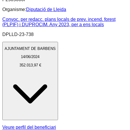
Organisme:
Diputació de Lleida
Convoc. per redacc. plans locals de prev. incend. forest
(PLPIF) i DUPROCIM. Any 2023, per a ens locals
DPLLD-23-738
AJUNTAMENT DE BARBENS
14/06/2024
352.013,97 €
Veure perfil del beneficiari