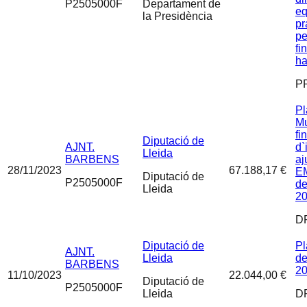
P2505000F
Departament de
eq
la Presidència
pr
pe
fi
ha
P
Pl
Mu
fi
Diputació de
AJNT.
d`
Lleida
BARBENS
aj
28/11/2023
67.188,17 €
EM
Diputació de
P2505000F
de
Lleida
2
D
Diputació de
Pl
AJNT.
Lleida
de
BARBENS
20
11/10/2023
22.044,00 €
Diputació de
P2505000F
Lleida
D