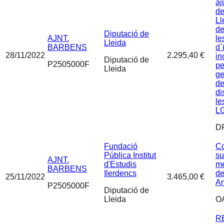
aj
de
Ll
de
Diputació de
AJNT.
le
Lleida
BARBENS
d`
28/11/2022
2.295,40 €
in
Diputació de
P2505000F
pe
Lleida
ge
de
di
le
LG
D
Fundació
Co
Pública Institut
su
AJNT.
d'Estudis
m
BARBENS
Ilerdencs
de
25/11/2022
3.465,00 €
An
P2505000F
Diputació de
Lleida
O
R