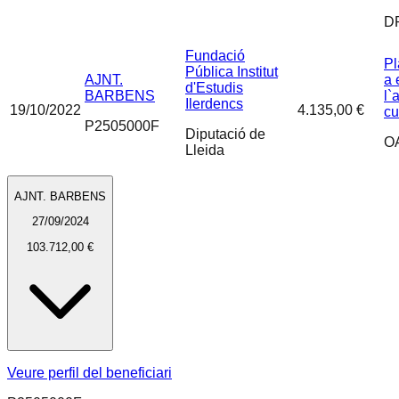
D
Fundació
Pl
Pública Institut
AJNT.
a 
d'Estudis
BARBENS
l`
Ilerdencs
19/10/2022
4.135,00 €
cu
P2505000F
Diputació de
O
Lleida
AJNT. BARBENS
27/09/2024
103.712,00 €
Veure perfil del beneficiari