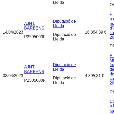
Lleida
O
Pl
a 
Diputació de
AJNT.
ma
Lleida
BARBENS
d`
14/04/2023
16.354,39 €
ca
Diputació de
P2505000F
20
Lleida
D
Pl
Mu
Diputació de
fr
AJNT.
Lleida
d
BARBENS
de
03/04/2023
4.395,31 €
Diputació de
ca
P2505000F
Lleida
2
D
Co
a 
su