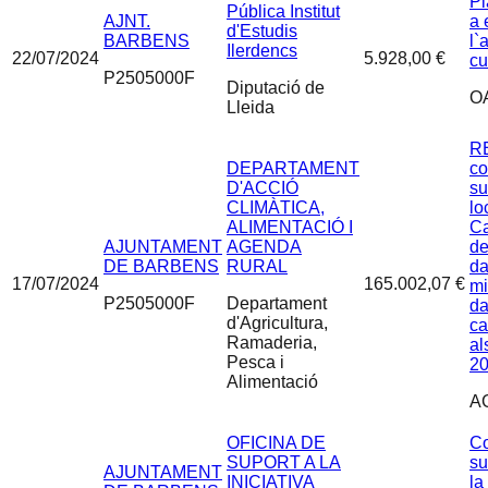
Pl
Pública Institut
AJNT.
a 
d'Estudis
BARBENS
l`
Ilerdencs
22/07/2024
5.928,00 €
cu
P2505000F
Diputació de
O
Lleida
R
DEPARTAMENT
co
D'ACCIÓ
su
CLIMÀTICA,
lo
ALIMENTACIÓ I
Ca
AJUNTAMENT
AGENDA
de
DE BARBENS
RURAL
da
17/07/2024
165.002,07 €
mi
P2505000F
Departament
da
d'Agricultura,
ca
Ramaderia,
al
Pesca i
20
Alimentació
A
OFICINA DE
Co
SUPORT A LA
su
AJUNTAMENT
INICIATIVA
la