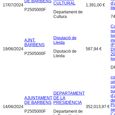
DE BARBENS
CULTURAL
d'
17/07/2024
1.391,00 €
li
P2505000F
Departament de
Cultura
74
Co
re
lo
Diputació de
AJNT.
in
Lleida
BARBENS
(P
19/06/2024
587,94 €
D
Diputació de
P2505000F
20
Lleida
lo
D
co
un
co
su
DEPARTAMENT
d'
AJUNTAMENT
DE LA
de
DE BARBENS
PRESIDÈNCIA
Pl
14/06/2024
352.013,97 €
se
P2505000F
Departament de
Ca