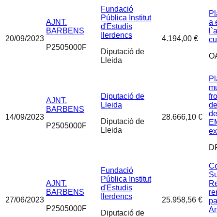
Fundació
Pl
Pública Institut
AJNT.
a 
d'Estudis
BARBENS
l`
Ilerdencs
20/09/2023
4.194,00 €
cu
P2505000F
Diputació de
O
Lleida
Pl
mu
Diputació de
fr
AJNT.
Lleida
de
BARBENS
de
14/09/2023
28.666,10 €
Diputació de
EM
P2505000F
Lleida
ex
D
Co
Fundació
Su
Pública Institut
AJNT.
Re
d'Estudis
BARBENS
re
Ilerdencs
27/06/2023
25.958,56 €
pa
P2505000F
An
Diputació de