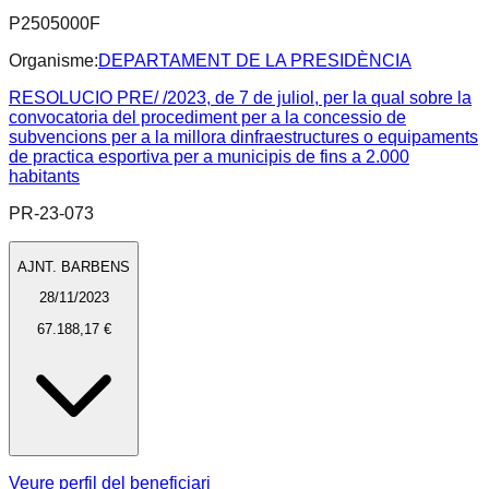
P2505000F
Organisme:
DEPARTAMENT DE LA PRESIDÈNCIA
RESOLUCIO PRE/ /2023, de 7 de juliol, per la qual sobre la
convocatoria del procediment per a la concessio de
subvencions per a la millora dinfraestructures o equipaments
de practica esportiva per a municipis de fins a 2.000
habitants
PR-23-073
AJNT. BARBENS
28/11/2023
67.188,17 €
Veure perfil del beneficiari