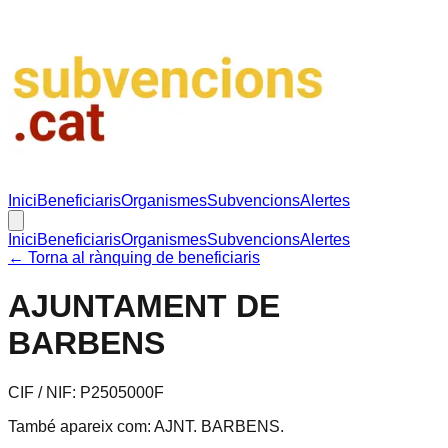
Inici
Beneficiaris
Organismes
Subvencions
Alertes
Inici
Beneficiaris
Organismes
Subvencions
Alertes
← Torna al rànquing de beneficiaris
AJUNTAMENT DE
BARBENS
CIF / NIF:
P2505000F
També apareix com:
AJNT. BARBENS
.