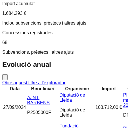
Import acumulat
1.684.293 €
Inclou subvencions, préstecs i altres ajuts
Concessions registrades
68
Subvencions, préstecs i altres ajuts
Evolució anual
i
Obre aquest filtre a l'explorador
Data
Beneficiari
Organisme
Import
Diputació de
Pl
AJNT.
Lleida
ma
BARBENS
20
27/09/2024
103.712,00 €
Diputació de
P2505000F
Lleida
D
Fundació