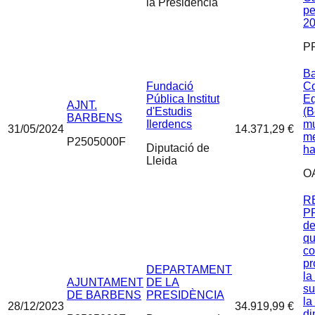
la Presidència
pe
2
P
Ba
Fundació
Co
Pública Institut
E
AJNT.
d'Estudis
(B
BARBENS
Ilerdencs
mu
31/05/2024
14.371,29 €
me
P2505000F
Diputació de
ha
Lleida
O
R
PR
de
qu
co
pr
DEPARTAMENT
la
AJUNTAMENT
DE LA
su
DE BARBENS
PRESIDÈNCIA
la
28/12/2023
34.919,99 €
di