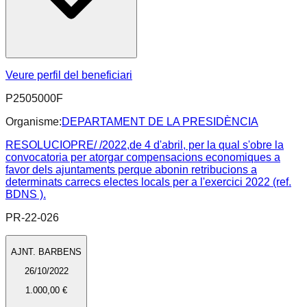
Veure perfil del beneficiari
P2505000F
Organisme:
DEPARTAMENT DE LA PRESIDÈNCIA
RESOLUCIOPRE/ /2022,de 4 d'abril, per la qual s'obre la
convocatoria per atorgar compensacions economiques a
favor dels ajuntaments perque abonin retribucions a
determinats carrecs electes locals per a l'exercici 2022 (ref.
BDNS ).
PR-22-026
AJNT. BARBENS
26/10/2022
1.000,00 €