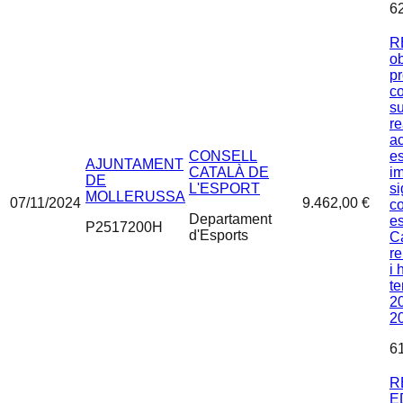
6
R
ob
p
c
s
re
ac
CONSELL
es
AJUNTAMENT
CATALÀ DE
i
DE
L'ESPORT
si
MOLLERUSSA
07/11/2024
9.462,00 €
co
Departament
es
P2517200H
d'Esports
C
re
i 
t
2
2
6
R
E