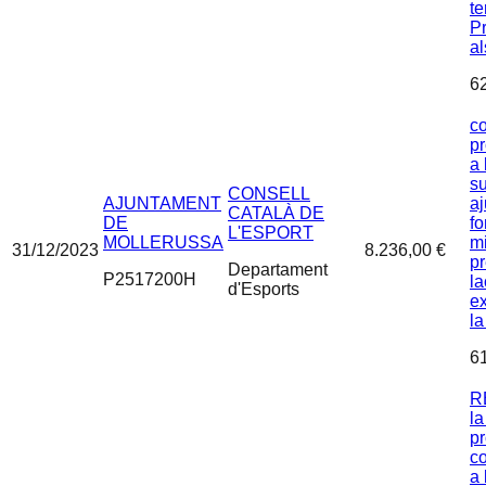
te
Pr
al
6
co
p
a 
s
CONSELL
AJUNTAMENT
aj
CATALÀ DE
DE
fo
L'ESPORT
MOLLERUSSA
mi
31/12/2023
8.236,00 €
pr
Departament
P2517200H
la
d'Esports
ex
la
6
R
la
p
co
a 