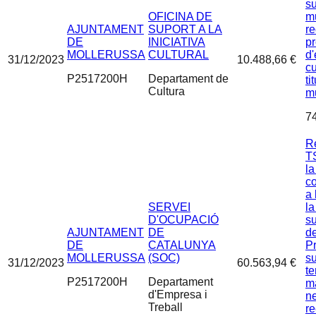
s
OFICINA DE
mu
AJUNTAMENT
SUPORT A LA
r
DE
INICIATIVA
pr
MOLLERUSSA
CULTURAL
d
31/12/2023
10.488,66 €
cu
P2517200H
Departament de
ti
Cultura
m
7
R
TS
la
co
a 
SERVEI
la
D'OCUPACIÓ
s
AJUNTAMENT
DE
de
DE
CATALUNYA
P
MOLLERUSSA
(SOC)
su
31/12/2023
60.563,94 €
te
P2517200H
Departament
m
d'Empresa i
ne
Treball
re