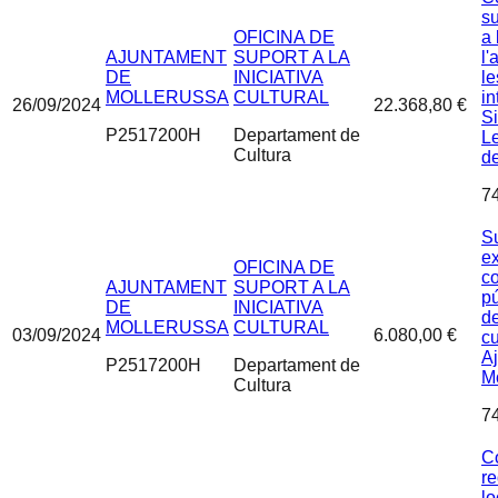
s
OFICINA DE
a 
AJUNTAMENT
SUPORT A LA
l'
DE
INICIATIVA
le
MOLLERUSSA
CULTURAL
in
26/09/2024
22.368,80 €
S
P2517200H
Departament de
Le
Cultura
d
7
S
e
OFICINA DE
c
AJUNTAMENT
SUPORT A LA
pú
DE
INICIATIVA
de
MOLLERUSSA
CULTURAL
03/09/2024
6.080,00 €
cu
A
P2517200H
Departament de
M
Cultura
7
C
re
lo