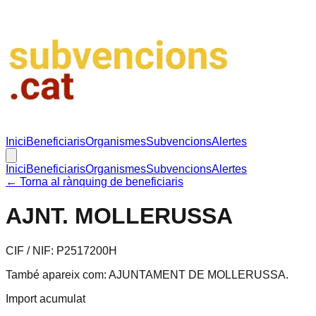
Inici
Beneficiaris
Organismes
Subvencions
Alertes
Inici
Beneficiaris
Organismes
Subvencions
Alertes
← Torna al rànquing de beneficiaris
AJNT. MOLLERUSSA
CIF / NIF:
P2517200H
També apareix com:
AJUNTAMENT DE MOLLERUSSA
.
Import acumulat