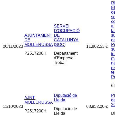
R
E
de
so
co
SERVEI
a 
D'OCUPACIÓ
la
AJUNTAMENT
DE
s
DE
CATALUNYA
de
MOLLERUSSA
(SOC)
P
06/11/2023
11.802,53 €
su
P2517200H
Departament
te
d'Empresa i
m
Treball
ne
re
te
Pr
6
Diputació de
P
AJNT.
Lleida
d
MOLLERUSSA
2
11/10/2023
68.952,00 €
Diputació de
P2517200H
Lleida
D