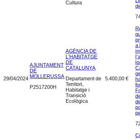
Le
Cultura
d
7
Re
qu
pr
a 
AGÈNCIA DE
in
L'HABITATGE
l’
DE
lo
AJUNTAMENT
CATALUNYA
C
DE
g
MOLLERUSSA
29/04/2024
Departament de
5.400,00 €
ha
Territori,
fo
P2517200H
Habitatge i
F
Transició
de
Ecològica
de
po
pe
7
C