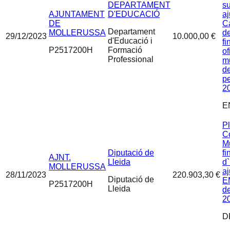
DEPARTAMENT
s
AJUNTAMENT
D'EDUCACIÓ
a
DE
C
Departament
MOLLERUSSA
de
29/12/2023
10.000,00 €
d'Educació i
fi
P2517200H
Formació
of
Professional
m
de
pe
2
E
P
C
Mu
Diputació de
f
AJNT.
Lleida
d`
MOLLERUSSA
aj
28/11/2023
220.903,30 €
Diputació de
EM
P2517200H
Lleida
de
2
D