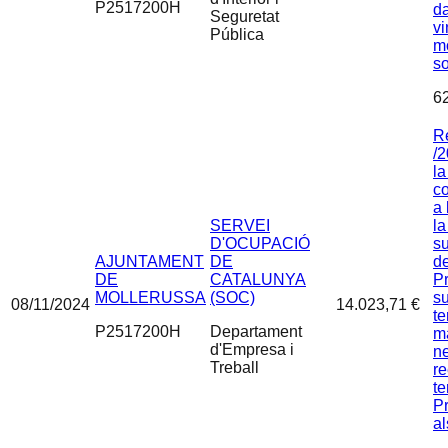
P2517200H
d
Seguretat
vi
Pública
mo
so
6
R
/2
la
co
a 
SERVEI
la
D'OCUPACIÓ
s
AJUNTAMENT
DE
de
DE
CATALUNYA
P
MOLLERUSSA
(SOC)
su
08/11/2024
14.023,71 €
te
P2517200H
Departament
m
d'Empresa i
ne
Treball
re
te
Pr
al