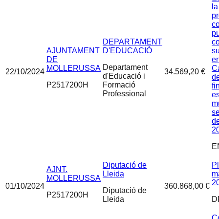
la
p
c
pu
DEPARTAMENT
c
AJUNTAMENT
D'EDUCACIÓ
su
DE
en
Departament
MOLLERUSSA
C
22/10/2024
34.569,20 €
d'Educació i
de
P2517200H
Formació
fi
Professional
e
mu
se
de
2
E
Diputació de
Pl
AJNT.
Lleida
ma
MOLLERUSSA
2
01/10/2024
360.868,00 €
Diputació de
P2517200H
Lleida
D
C