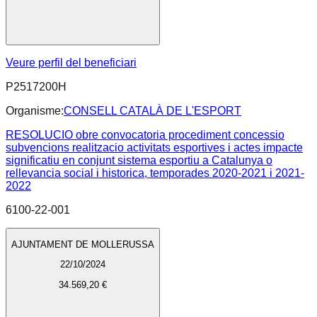
Veure perfil del beneficiari
P2517200H
Organisme:
CONSELL CATALÀ DE L'ESPORT
RESOLUCIO obre convocatoria procediment concessio
subvencions realitzacio activitats esportives i actes impacte
significatiu en conjunt sistema esportiu a Catalunya o
rellevancia social i historica, temporades 2020-2021 i 2021-
2022
6100-22-001
AJUNTAMENT DE MOLLERUSSA
22/10/2024
34.569,20 €