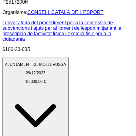
P2517200H
Organisme:
CONSELL CATALÀ DE L'ESPORT
convocatoria del procediment per a la concessio de
subvencions i ajuts per al foment de lesport mitjanant la
prescripcio de lactivitat fisica i exercici fisic per a la
ciutadania
6100-23-035
AJUNTAMENT DE MOLLERUSSA
29/12/2023
10.000,00 €