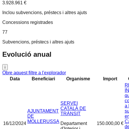
3.928.961 €
Inclou subvencions, préstecs i altres ajuts
Concessions registrades
77
Subvencions, préstecs i altres ajuts
Evolució anual
i
Obre aquest filtre a l'explorador
Data
Beneficiari
Organisme
Import
R
IN
qu
co
SERVEI
a 
CATALÀ DE
AJUNTAMENT
s
TRÀNSIT
DE
en
MOLLERUSSA
Ca
16/12/2024
Departament
150.000,00 €
d
d'Interior i