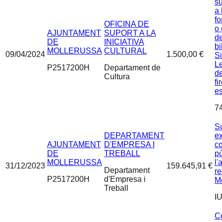
s
a 
fo
OFICINA DE
o
AJUNTAMENT
SUPORT A LA
de
DE
INICIATIVA
bi
MOLLERUSSA
CULTURAL
09/04/2024
1.500,00 €
S
Le
P2517200H
Departament de
d
Cultura
fi
es
7
S
DEPARTAMENT
e
AJUNTAMENT
D'EMPRESA I
c
DE
TREBALL
pú
MOLLERUSSA
l'
31/12/2023
159.645,91 €
Departament
re
P2517200H
d'Empresa i
M
Treball
I
C