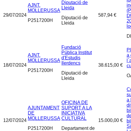
Diputació de
AJNT.
in
Lleida
MOLLERUSSA
(P
29/07/2024
587,94 €
D
Diputació de
P2517200H
20
Lleida
lo
D
Fundació
P
Pública Institut
AJNT.
a 
d'Estudis
MOLLERUSSA
l`
Ilerdencs
18/07/2024
38.615,00 €
cu
P2517200H
Diputació de
O
Lleida
C
s
a 
OFICINA DE
di
AJUNTAMENT
SUPORT A LA
bi
DE
INICIATIVA
de
MOLLERUSSA
CULTURAL
12/07/2024
15.000,00 €
bi
S
P2517200H
Departament de