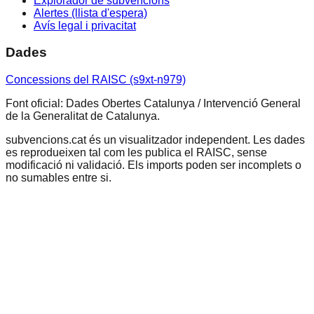
Explorador de subvencions
Alertes (llista d'espera)
Avís legal i privacitat
Dades
Concessions del RAISC (s9xt-n979)
Font oficial: Dades Obertes Catalunya / Intervenció General
de la Generalitat de Catalunya.
subvencions.cat és un visualitzador independent. Les dades
es reprodueixen tal com les publica el RAISC, sense
modificació ni validació. Els imports poden ser incomplets o
no sumables entre si.