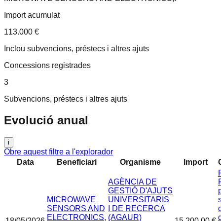
Import acumulat
113.000 €
Inclou subvencions, préstecs i altres ajuts
Concessions registrades
3
Subvencions, préstecs i altres ajuts
Evolució anual
i
Obre aquest filtre a l'explorador
Data
Beneficiari
Organisme
Import
AGÈNCIA DE
GESTIÓ D'AJUTS
MICROWAVE
UNIVERSITARIS
SENSORS AND
I DE RECERCA
ELECTRONICS,
(AGAUR)
18/05/2026
15.200,00 €