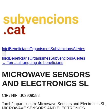
Inici
Beneficiaris
Organismes
Subvencions
Alertes
Inici
Beneficiaris
Organismes
Subvencions
Alertes
← Torna al rànquing de beneficiaris
MICROWAVE SENSORS
AND ELECTRONICS SL
CIF / NIF:
B02909588
També apareix com:
Microwave Sensors and Electronics SL,
MICROWAVE SENSORS AND ELECTRONICS,
.