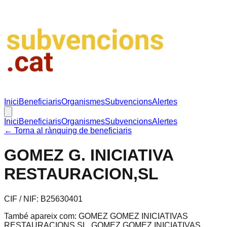
Inici
Beneficiaris
Organismes
Subvencions
Alertes
Inici
Beneficiaris
Organismes
Subvencions
Alertes
← Torna al rànquing de beneficiaris
GOMEZ G. INICIATIVA
RESTAURACION,SL
CIF / NIF:
B25630401
També apareix com:
GOMEZ GOMEZ INICIATIVAS
RESTAURACIONS SL, GOMEZ GOMEZ INICIATIVAS