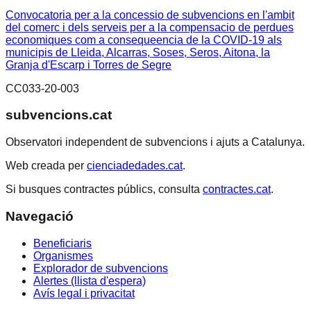
Convocatoria per a la concessio de subvencions en l'ambit
del comerc i dels serveis per a la compensacio de perdues
economiques com a consequeencia de la COVID-19 als
municipis de Lleida, Alcarras, Soses, Seros, Aitona, la
Granja d'Escarp i Torres de Segre
CC033-20-003
subvencions.cat
Observatori independent de subvencions i ajuts a Catalunya.
Web creada per
cienciadedades.cat
.
Si busques contractes públics, consulta
contractes.cat
.
Navegació
Beneficiaris
Organismes
Explorador de subvencions
Alertes (llista d'espera)
Avís legal i privacitat