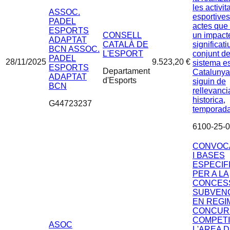
les activit
ASSOC.
esportives 
PADEL
actes que 
ESPORTS
CONSELL
un impact
ADAPTAT
CATALÀ DE
significati
BCN ASSOC.
L'ESPORT
conjunt de
PADEL
28/11/2025
9.523,20 €
sistema es
ESPORTS
Departament
Catalunya
ADAPTAT
d'Esports
siguin de
BCN
rellevancia
historica,
G44723237
temporada
6100-25-
CONVOC
I BASES
ESPECIF
PER A LA
CONCESS
SUBVEN
EN REGI
CONCUR
COMPETI
ASOC
L'AREA 