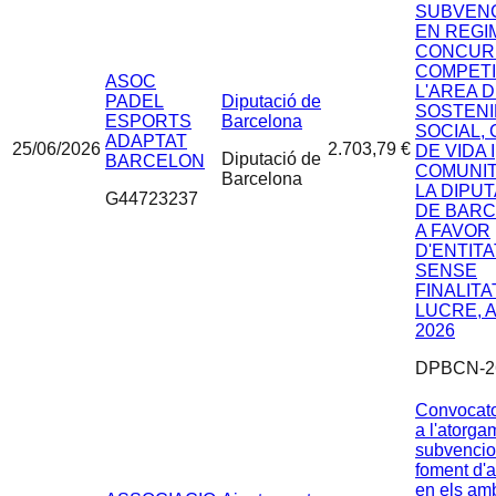
SUBVEN
EN REGI
CONCUR
COMPETI
ASOC
L'AREA 
PADEL
Diputació de
SOSTENI
ESPORTS
Barcelona
SOCIAL, 
ADAPTAT
25/06/2026
2.703,79 €
DE VIDA I
Diputació de
BARCELON
COMUNIT
Barcelona
LA DIPU
G44723237
DE BAR
A FAVOR
D'ENTIT
SENSE
FINALITA
LUCRE, 
2026
DPBCN-2
Convocato
a l'atorga
subvencio
foment d'ac
en els amb