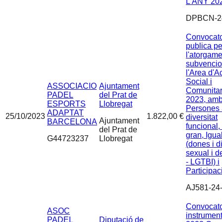
L'ANY 20
DPBCN-2
Convocato
publica pe
l'atorgame
subvencio
l'Area d'A
Social i
ASSOCIACIO
Ajuntament
Comunitar
PADEL
del Prat de
2023, amb
ESPORTS
Llobregat
Persones
ADAPTAT
25/10/2023
1.822,00 €
diversitat
Ajuntament
BARCELONA
funcional,
del Prat de
gran, Igual
G44723237
Llobregat
(dones i di
sexual i d
- LGTBI) i
Participac
AJ581-24
Convocato
ASOC
instrument
PADEL
Diputació de