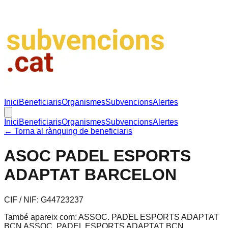
Inici
Beneficiaris
Organismes
Subvencions
Alertes
Inici
Beneficiaris
Organismes
Subvencions
Alertes
← Torna al rànquing de beneficiaris
ASOC PADEL ESPORTS
ADAPTAT BARCELON
CIF / NIF:
G44723237
També apareix com:
ASSOC. PADEL ESPORTS ADAPTAT
BCN ASSOC. PADEL ESPORTS ADAPTAT BCN,