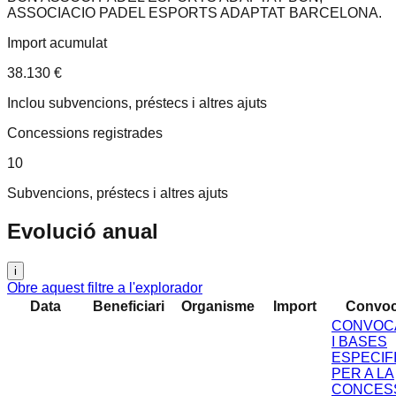
ASSOCIACIO PADEL ESPORTS ADAPTAT BARCELONA
.
Import acumulat
38.130 €
Inclou subvencions, préstecs i altres ajuts
Concessions registrades
10
Subvencions, préstecs i altres ajuts
Evolució anual
i
Obre aquest filtre a l'explorador
Data
Beneficiari
Organisme
Import
Convoc
CONVOC
I BASES
ESPECIF
PER A LA
CONCESS