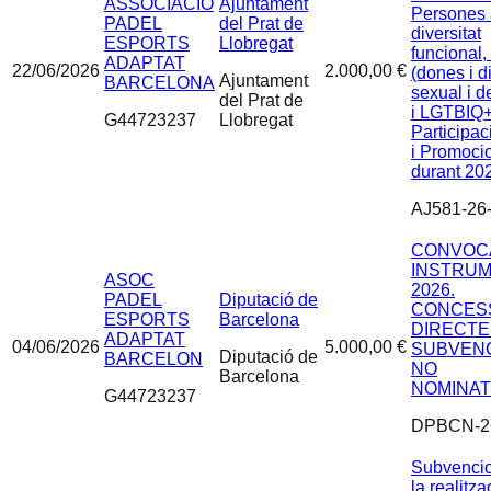
ASSOCIACIO
Ajuntament
Persones
PADEL
del Prat de
diversitat
ESPORTS
Llobregat
funcional, 
ADAPTAT
22/06/2026
2.000,00 €
(dones i di
Ajuntament
BARCELONA
sexual i d
del Prat de
i LGTBIQ+
G44723237
Llobregat
Participac
i Promocio
durant 20
AJ581-26
CONVOC
INSTRU
ASOC
2026.
PADEL
Diputació de
CONCES
ESPORTS
Barcelona
DIRECTE
ADAPTAT
04/06/2026
5.000,00 €
SUBVEN
Diputació de
BARCELON
NO
Barcelona
NOMINAT
G44723237
DPBCN-2
Subvencio
la realitza