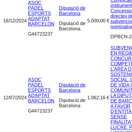
Convocato
ASOC
instrument
PADEL
Diputació de
Concessi
ESPORTS
Barcelona
directes d
ADAPTAT
16/12/2024
5.000,00 €
subvencio
Diputació de
BARCELON
nominativ
Barcelona
G44723237
DPBCN-2
SUBVEN
EN REGI
CONCUR
COMPETI
L'AREA 
SOSTENI
ASOC
SOCIAL, 
PADEL
Diputació de
DE VIDA I
ESPORTS
Barcelona
COMUNIT
ADAPTAT
LA DIPU
12/07/2024
1.062,16 €
Diputació de
BARCELON
DE BAR
Barcelona
A FAVOR
G44723237
D'ENTIT
SENSE
FINALITA
LUCRE, 