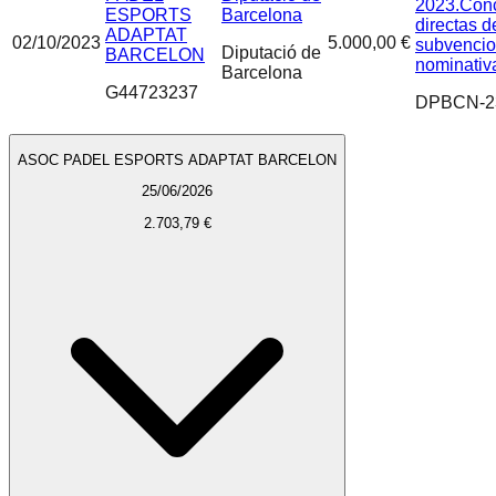
2023.Con
ESPORTS
Barcelona
directas d
ADAPTAT
02/10/2023
5.000,00 €
subvencio
Diputació de
BARCELON
nominativ
Barcelona
G44723237
DPBCN-2
ASOC PADEL ESPORTS ADAPTAT BARCELON
25/06/2026
2.703,79 €