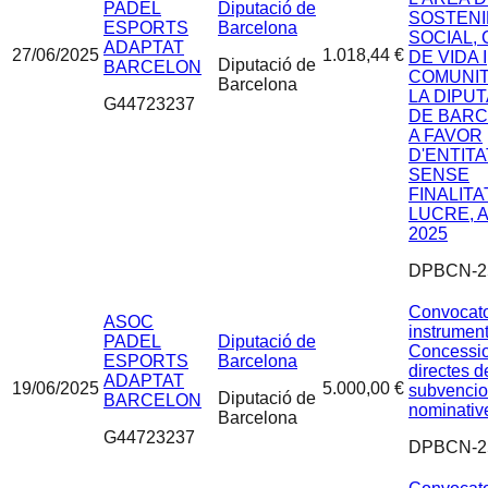
PADEL
Diputació de
SOSTENI
ESPORTS
Barcelona
SOCIAL, 
ADAPTAT
27/06/2025
1.018,44 €
DE VIDA I
Diputació de
BARCELON
COMUNIT
Barcelona
LA DIPU
G44723237
DE BAR
A FAVOR
D'ENTIT
SENSE
FINALITA
LUCRE, 
2025
DPBCN-2
Convocato
ASOC
instrument
PADEL
Diputació de
Concessi
ESPORTS
Barcelona
directes d
ADAPTAT
19/06/2025
5.000,00 €
subvenci
Diputació de
BARCELON
nominativ
Barcelona
G44723237
DPBCN-2