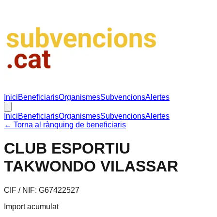
Inici
Beneficiaris
Organismes
Subvencions
Alertes
Inici
Beneficiaris
Organismes
Subvencions
Alertes
← Torna al rànquing de beneficiaris
CLUB ESPORTIU
TAKWONDO VILASSAR
CIF / NIF:
G67422527
Import acumulat