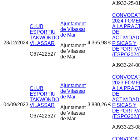
AJ933-25-0
CONVOCAT
2024 FOM
Ajuntament
CLUB
A LA PRAC
de Vilassar
ESPORTIU
DE
de Mar
TAKWONDO
ACTIVIDA
23/12/2024
4.365,98 €
VILASSAR
FISICAS Y
Ajuntament
DEPORTIV
de Vilassar
G67422527
(ESPO2024
de Mar
AJ933-24-0
CONVOCAT
2023 FOM
Ajuntament
CLUB
A LA PRAC
de Vilassar
ESPORTIU
DE
de Mar
TAKWONDO
ACTIVIDA
04/09/2023
3.880,26 €
VILASSAR
FISICAS Y
Ajuntament
DEPORTIV
de Vilassar
G67422527
(ESPO2023
de Mar
AJ933-23-0
CONVOCAT