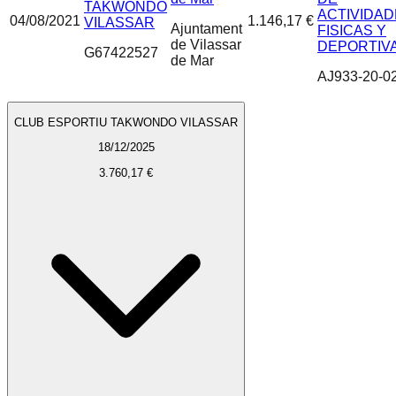
TAKWONDO
ACTIVIDA
04/08/2021
1.146,17 €
VILASSAR
Ajuntament
FISICAS Y
de Vilassar
DEPORTIV
G67422527
de Mar
AJ933-20-0
CLUB ESPORTIU TAKWONDO VILASSAR
18/12/2025
3.760,17 €