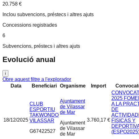
20.758 €
Inclou subvencions, préstecs i altres ajuts
Concessions registrades
6
Subvencions, préstecs i altres ajuts
Evolució anual
i
Obre aquest filtre a l'explorador
Data
Beneficiari
Organisme
Import
Convocat
CONVOCAT
2025 FOM
Ajuntament
CLUB
A LA PRAC
de Vilassar
ESPORTIU
DE
de Mar
TAKWONDO
ACTIVIDA
18/12/2025
3.760,17 €
VILASSAR
FISICAS Y
Ajuntament
DEPORTIV
de Vilassar
G67422527
(ESPO2025
de Mar