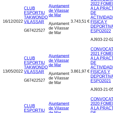
2022 FOM
Ajuntament
CLUB
A LA PRAC
de Vilassar
ESPORTIU
DE
de Mar
TAKWONDO
ACTIVIDA
16/12/2022
3.743,51 €
VILASSAR
FISICA Y
Ajuntament
DEPORTIV
de Vilassar
G67422527
ESPO2022
de Mar
AJ933-22-0
CONVOCAT
2021 FOM
Ajuntament
CLUB
A LA PRAC
de Vilassar
ESPORTIU
DE
de Mar
TAKWONDO
ACTIVIDA
13/05/2022
3.861,97 €
VILASSAR
FISICAS Y
Ajuntament
DEPORTIV
de Vilassar
G67422527
ESPO2021
de Mar
AJ933-21-0
CONVOCAT
Ajuntament
2020 FOM
CLUB
de Vilassar
A LA PRAC
ESPORTIU
de Mar
DE