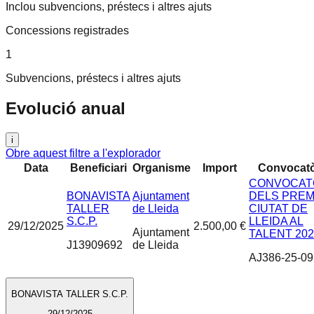
Inclou subvencions, préstecs i altres ajuts
Concessions registrades
1
Subvencions, préstecs i altres ajuts
Evolució anual
i
Obre aquest filtre a l'explorador
Data
Beneficiari
Organisme
Import
Convocatò
CONVOCAT
BONAVISTA
Ajuntament
DELS PREM
TALLER
de Lleida
CIUTAT DE
S.C.P.
LLEIDA AL
29/12/2025
2.500,00 €
Ajuntament
TALENT 202
J13909692
de Lleida
AJ386-25-09
BONAVISTA TALLER S.C.P.
29/12/2025