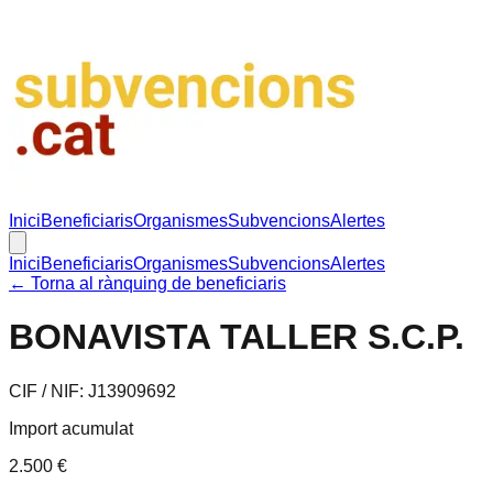
Inici
Beneficiaris
Organismes
Subvencions
Alertes
Inici
Beneficiaris
Organismes
Subvencions
Alertes
← Torna al rànquing de beneficiaris
BONAVISTA TALLER S.C.P.
CIF / NIF:
J13909692
Import acumulat
2.500 €