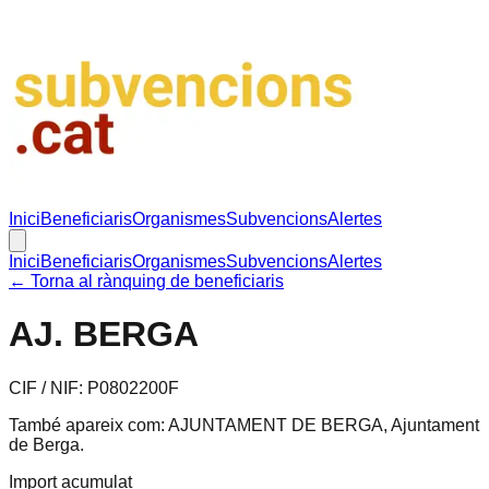
Inici
Beneficiaris
Organismes
Subvencions
Alertes
Inici
Beneficiaris
Organismes
Subvencions
Alertes
← Torna al rànquing de beneficiaris
AJ. BERGA
CIF / NIF:
P0802200F
També apareix com:
AJUNTAMENT DE BERGA, Ajuntament
de Berga
.
Import acumulat