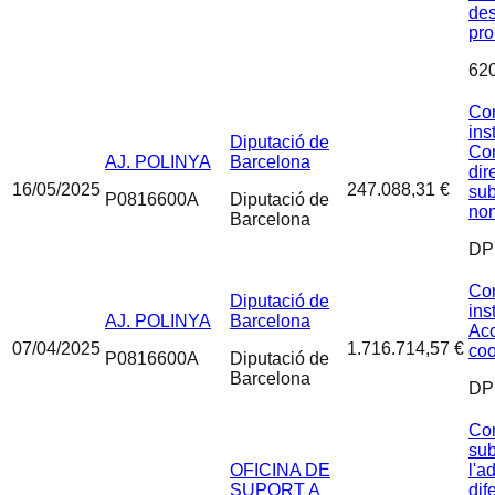
de
pro
62
Con
ins
Diputació de
Co
AJ. POLINYA
Barcelona
dir
16/05/2025
247.088,31 €
su
P0816600A
Diputació de
nom
Barcelona
DP
Con
Diputació de
ins
AJ. POLINYA
Barcelona
Acc
07/04/2025
1.716.714,57 €
coo
P0816600A
Diputació de
Barcelona
DP
Con
sub
OFICINA DE
l'a
SUPORT A
dif