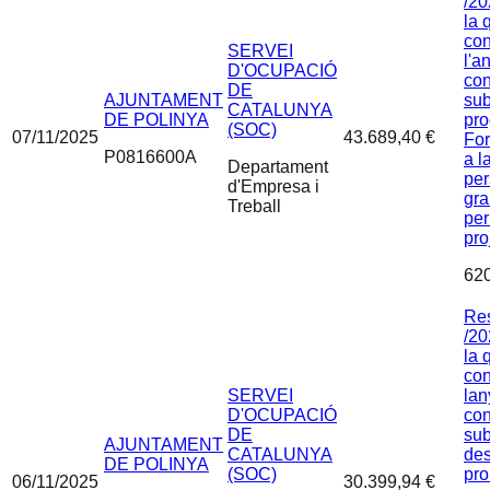
/20
la 
con
SERVEI
l'a
D'OCUPACIÓ
con
DE
AJUNTAMENT
sub
CATALUNYA
DE POLINYA
pro
(SOC)
07/11/2025
43.689,40 €
For
P0816600A
a l
Departament
pe
d'Empresa i
gra
Treball
per
pro
62
Re
/20
la 
con
SERVEI
lan
D'OCUPACIÓ
con
DE
su
AJUNTAMENT
CATALUNYA
des
DE POLINYA
(SOC)
pro
06/11/2025
30.399,94 €