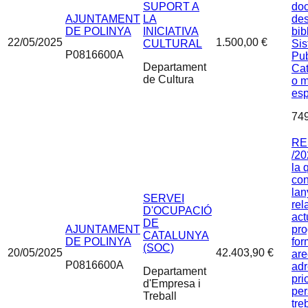
SUPORT A
do
AJUNTAMENT
LA
des
DE POLINYA
INICIATIVA
bib
22/05/2025
1.500,00 €
CULTURAL
Sis
P0816600A
Pub
Departament
Cat
de Cultura
o m
esp
74
RE
/20
la 
con
lan
SERVEI
rel
D'OCUPACIÓ
act
DE
AJUNTAMENT
pr
CATALUNYA
DE POLINYA
for
(SOC)
20/05/2025
42.403,90 €
are
P0816600A
ad
Departament
pri
d'Empresa i
pe
Treball
tre