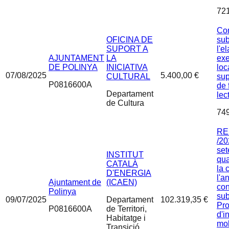
72
Con
OFICINA DE
sub
SUPORT A
l'e
AJUNTAMENT
LA
exe
DE POLINYA
INICIATIVA
loc
07/08/2025
5.400,00 €
CULTURAL
sup
P0816600A
de 
Departament
lec
de Cultura
74
RE
/20
set
INSTITUT
qua
CATALÀ
la 
D'ENERGIA
l'a
Ajuntament de
(ICAEN)
con
Polinya
sub
09/07/2025
Departament
102.319,35 €
Pr
P0816600A
de Territori,
d'i
Habitatge i
mob
Transició