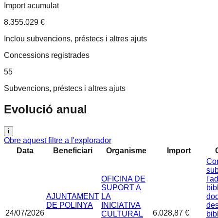
Import acumulat
8.355.029 €
Inclou subvencions, préstecs i altres ajuts
Concessions registrades
55
Subvencions, préstecs i altres ajuts
Evolució anual
i
Obre aquest filtre a l'explorador
Data
Beneficiari
Organisme
Import
Con
sub
OFICINA DE
l'a
SUPORT A
bib
AJUNTAMENT
LA
do
DE POLINYA
INICIATIVA
des
24/07/2026
6.028,87 €
CULTURAL
bib