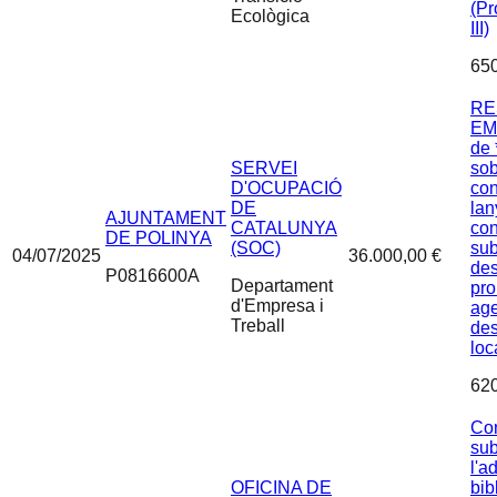
(P
Ecològica
III)
65
RE
EMT
de 
SERVEI
sob
D'OCUPACIÓ
con
DE
lan
AJUNTAMENT
CATALUNYA
con
DE POLINYA
(SOC)
su
04/07/2025
36.000,00 €
des
P0816600A
Departament
pro
d'Empresa i
age
Treball
de
loc
62
Con
sub
l'a
OFICINA DE
bib