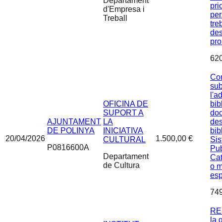
Departament
pri
d'Empresa i
pe
Treball
tre
de
pro
62
Con
sub
l'a
OFICINA DE
bib
SUPORT A
do
AJUNTAMENT
LA
des
DE POLINYA
INICIATIVA
bib
20/04/2026
1.500,00 €
CULTURAL
Sis
P0816600A
Pub
Departament
Cat
de Cultura
o m
esp
74
RE
la 