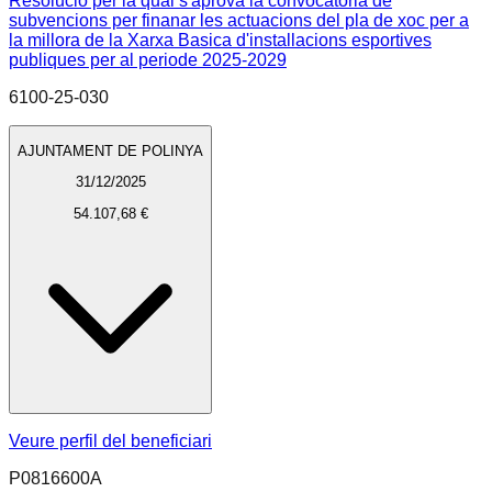
Resolucio per la qual s'aprova la convocatoria de
subvencions per finanar les actuacions del pla de xoc per a
la millora de la Xarxa Basica d'installacions esportives
publiques per al periode 2025-2029
6100-25-030
AJUNTAMENT DE POLINYA
31/12/2025
54.107,68 €
Veure perfil del beneficiari
P0816600A