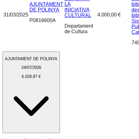
AJUNTAMENT
LA
bib
DE POLINYA
INICIATIVA
des
31/03/2025
4.000,00 €
CULTURAL
bib
P0816600A
Sis
Departament
Pub
de Cultura
Ca
74
AJUNTAMENT DE POLINYA
24/07/2026
6.028,87 €