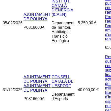
INSTITUT
pub
CATALÀ
con
D'ENERGIA
l'a
AJUNTAMENT
(ICAEN)
Pro
DE POLINYA
l'a
05/02/2026
Departament
5.250,00 €
l'
P0816600A
de Territori,
amb
Habitatge i
d'e
Transició
ren
Ecològica
65
Res
qua
con
sub
fin
AJUNTAMENT
CONSELL
act
DE POLINYA
CATALÀ DE
de 
AJUNTAMENT
L'ESPORT
mil
31/12/2025
40.000,00 €
DE POLINYA
Ba
Departament
d'i
P0816600A
d'Esports
esp
pub
per