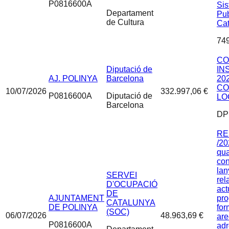
P0816600A
Sis
Departament
Pub
de Cultura
Ca
74
CO
Diputació de
IN
AJ. POLINYA
Barcelona
20
CO
10/07/2026
332.997,06 €
P0816600A
Diputació de
LO
Barcelona
DP
RE
/20
qua
con
lan
SERVEI
rel
D'OCUPACIÓ
act
DE
AJUNTAMENT
pr
CATALUNYA
DE POLINYA
for
(SOC)
06/07/2026
48.963,69 €
are
P0816600A
ad