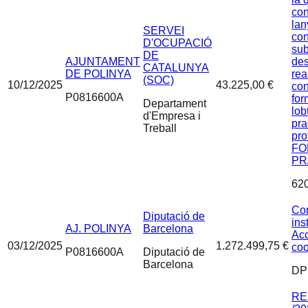
con
lan
SERVEI
con
D'OCUPACIÓ
su
DE
AJUNTAMENT
des
CATALUNYA
DE POLINYA
rea
(SOC)
10/12/2025
43.225,00 €
con
P0816600A
for
Departament
lob
d'Empresa i
pra
Treball
pro
FO
PR
62
Con
Diputació de
ins
AJ. POLINYA
Barcelona
Acc
03/12/2025
1.272.499,75 €
coo
P0816600A
Diputació de
Barcelona
DP
RE