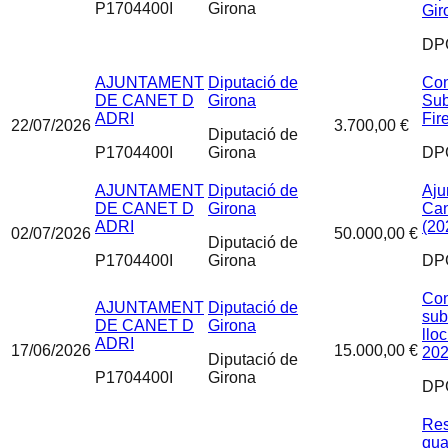
P1704400I
Girona
Gir
DP
AJUNTAMENT
Diputació de
Con
DE CANET D
Girona
Sub
ADRI
Fir
22/07/2026
3.700,00 €
Diputació de
P1704400I
Girona
DP
AJUNTAMENT
Diputació de
Aju
DE CANET D
Girona
Can
ADRI
(20
02/07/2026
50.000,00 €
Diputació de
P1704400I
Girona
DP
Con
AJUNTAMENT
Diputació de
sub
DE CANET D
Girona
llo
ADRI
17/06/2026
15.000,00 €
20
Diputació de
P1704400I
Girona
DP
Res
qua