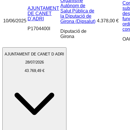
Organisme
Con
Autònom de
AJUNTAMENT
sub
Salut Pública de
DE CANET
des
la Diputació de
D`ADRI
fun
10/06/2025
4.378,00 €
Girona (Dipsalut)
ord
P1704400I
con
Diputació de
Girona
OA
AJUNTAMENT DE CANET D ADRI
28/07/2026
43.769,49 €