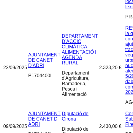
loc
lex
PR-
RE
la 
DEPARTAMENT
con
D'ACCIÓ
ajut
CLIMÀTICA,
tra
ALIMENTACIÓ I
AJUNTAMENT
veg
AGENDA
DE CANET
urb
RURAL
D'ADRI
nuc
22/09/2025
2.323,20 €
afec
Departament
P1704400I
5/2
d'Agricultura,
dabr
Ramaderia,
cor
Pesca i
202
Alimentació
AG-
AJUNTAMENT
Diputació de
Con
DE CANET D
Girona
Sub
ADRI
Fir
09/09/2025
2.430,00 €
Diputació de