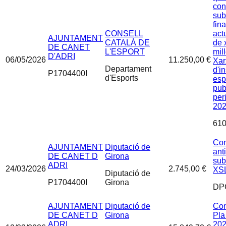
con
sub
fin
CONSELL
act
AJUNTAMENT
CATALÀ DE
de 
DE CANET
L'ESPORT
mil
D'ADRI
06/05/2026
11.250,00 €
Xar
Departament
d'i
P1704400I
d'Esports
esp
pub
per
20
610
Con
AJUNTAMENT
Diputació de
ant
DE CANET D
Girona
sub
ADRI
24/03/2026
2.745,00 €
XS
Diputació de
P1704400I
Girona
DP
AJUNTAMENT
Diputació de
Con
DE CANET D
Girona
Pla
ADRI
202