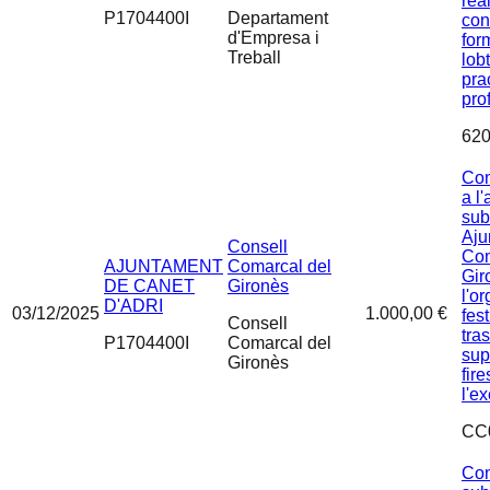
rea
P1704400I
Departament
con
d'Empresa i
for
Treball
lob
pra
pro
620
Con
a l
sub
Aju
Consell
Com
AJUNTAMENT
Comarcal del
Gir
DE CANET
Gironès
l'o
D'ADRI
03/12/2025
1.000,00 €
fes
Consell
tra
P1704400I
Comarcal del
sup
Gironès
fire
l'e
CC
Con