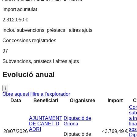
Import acumulat
2.312.050 €
Inclou subvencions, préstecs i altres ajuts
Concessions registrades
97
Subvencions, préstecs i altres ajuts
Evolució anual
i
Obre aquest filtre a l'explorador
Data
Beneficiari
Organisme
Import
C
Con
sub
AJUNTAMENT
Diputació de
a i
DE CANET D
Girona
fin
ADRI
sos
28/07/2026
43.769,49 €
Diputació de
Dip