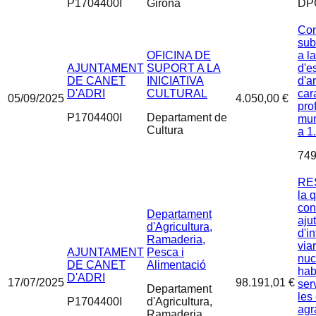
P1704400I
Girona
DP
Con
sub
OFICINA DE
a l
AJUNTAMENT
SUPORT A LA
d'e
DE CANET
INICIATIVA
d'a
D'ADRI
CULTURAL
car
05/09/2025
4.050,00 €
pro
P1704400I
Departament de
mun
Cultura
a 1
749
RE
la 
con
Departament
ajut
d'Agricultura,
d'i
Ramaderia,
via
AJUNTAMENT
Pesca i
nuc
DE CANET
Alimentació
hab
D'ADRI
17/07/2025
98.191,01 €
ser
Departament
les
P1704400I
d'Agricultura,
agr
Ramaderia,