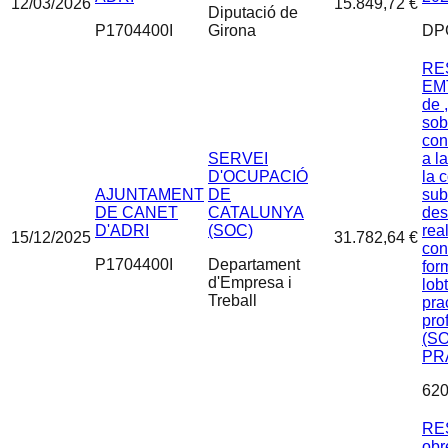
12/03/2026
15.849,72 €
Diputació de
P1704400I
Girona
DP
RE
EMT
de 
sob
con
SERVEI
a l
D'OCUPACIÓ
la 
AJUNTAMENT
DE
sub
DE CANET
CATALUNYA
des
D'ADRI
(SOC)
rea
15/12/2025
31.782,64 €
con
P1704400I
Departament
for
d'Empresa i
lob
Treball
pra
pro
(S
PR
620
RE
obr