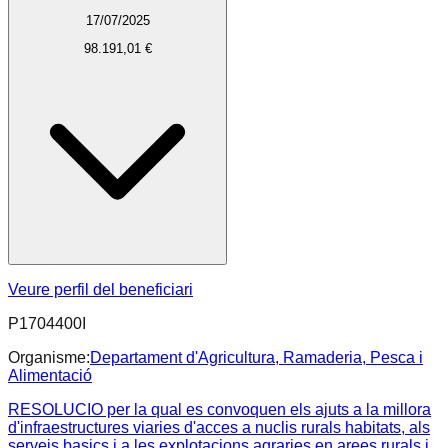
17/07/2025
98.191,01 €
Veure perfil del beneficiari
P1704400I
Organisme:
Departament d'Agricultura, Ramaderia, Pesca i
Alimentació
RESOLUCIO per la qual es convoquen els ajuts a la millora
d'infraestructures viaries d'acces a nuclis rurals habitats, als
serveis basics i a les explotacions agraries en arees rurals i