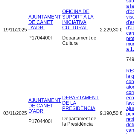
sub
a l
OFICINA DE
d'ac
AJUNTAMENT
SUPORT A LA
visu
DE CANET
INICIATIVA
d'e
D'ADRI
CULTURAL
d'a
19/11/2025
2.229,30 €
car
P1704400I
Departament de
pro
Cultura
mun
a 1
749
RE
la 
con
ato
com
DEPARTAMENT
eco
AJUNTAMENT
DE LA
fav
DE CANET
PRESIDÈNCIA
aju
D'ADRI
03/11/2025
9.190,50 €
per
Departament de
ret
P1704400I
la Presidència
det
car