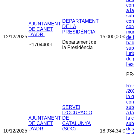
con
a l
sub
DEPARTAMENT
con
AJUNTAMENT
DE LA
com
DE CANET
PRESIDÈNCIA
mun
D'ADRI
12/12/2025
15.000,00 €
de 
Departament de
hab
P1704400I
la Presidència
sup
juri
de 
l'e
PR-
Res
/20
la 
con
SERVEI
sub
D'OCUPACIÓ
a l
AJUNTAMENT
DE
la 
DE CANET
CATALUNYA
sub
D'ADRI
(SOC)
des
10/12/2025
18.934,34 €