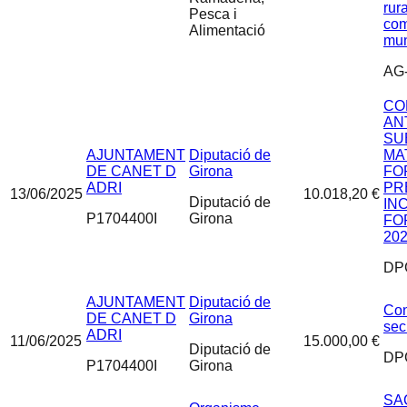
rura
Pesca i
com
Alimentació
mun
AG-
CO
AN
SU
AJUNTAMENT
Diputació de
MA
DE CANET D
Girona
FO
ADRI
PR
13/06/2025
10.018,20 €
Diputació de
IN
P1704400I
Girona
FO
202
DP
AJUNTAMENT
Diputació de
Con
DE CANET D
Girona
sec
ADRI
11/06/2025
15.000,00 €
Diputació de
DPG
P1704400I
Girona
SA