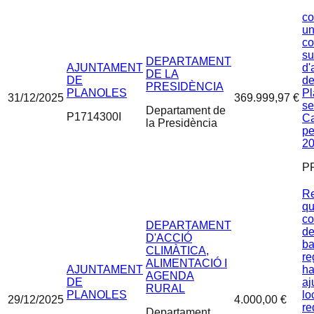
co
un
co
su
DEPARTAMENT
AJUNTAMENT
d'
DE LA
DE
de
PRESIDÈNCIA
PLANOLES
Pl
31/12/2025
369.999,97 €
se
Departament de
P1714300I
Ca
la Presidència
pe
2
P
Re
qu
co
DEPARTAMENT
de
D'ACCIÓ
b
CLIMÀTICA,
re
ALIMENTACIÓ I
AJUNTAMENT
ha
AGENDA
DE
aj
RURAL
PLANOLES
lo
29/12/2025
4.000,00 €
re
Departament