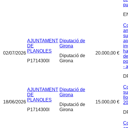
pu
E
Co
an
su
AJUNTAMENT
Diputació de
aj
DE
Girona
in
PLANOLES
ha
02/07/2026
20.000,00 €
Diputació de
de
P1714300I
Girona
po
- 
D
Co
AJUNTAMENT
Diputació de
su
DE
Girona
ll
PLANOLES
18/06/2026
15.000,00 €
2
Diputació de
P1714300I
Girona
D
Co