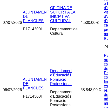
a 
OFICINA DE
d'
AJUNTAMENT
SUPORT A LA
vi
DE
INICIATIVA
d'
PLANOLES
CULTURAL
d'
07/07/2026
4.500,00 €
ca
P1714300I
Departament de
pr
Cultura
mu
a 
74
Re
qu
co
de
Departament
Pr
d'Educació i
co
AJUNTAMENT
Formació
fi
DE
Professional
es
PLANOLES
06/07/2026
58.848,90 €
re
Departament
de
P1714300I
d'Educació i
ad
Formació
mi
Professional
ce