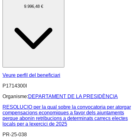
9.996,48 €
Veure perfil del beneficiari
P1714300I
Organisme:
DEPARTAMENT DE LA PRESIDÈNCIA
RESOLUCIO per la qual sobre la convocatoria per atorgar
compensacions economiques a favor dels ajuntaments
perque abonin retribucions a determinats carrecs electes
locals per a lexercici de 2025
PR-25-038