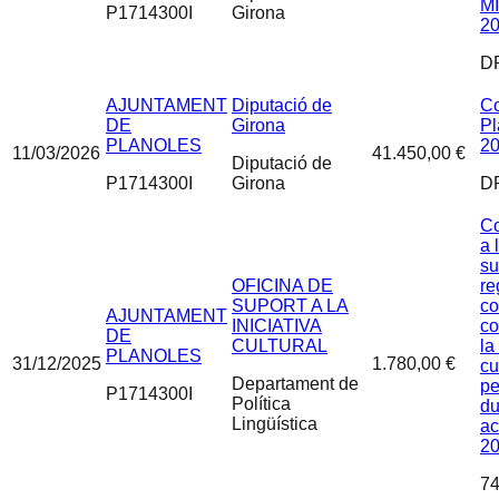
M
P1714300I
Girona
20
D
AJUNTAMENT
Diputació de
Co
DE
Girona
Pl
PLANOLES
20
11/03/2026
41.450,00 €
Diputació de
P1714300I
Girona
D
Co
a 
su
OFICINA DE
re
SUPORT A LA
co
AJUNTAMENT
INICIATIVA
co
DE
CULTURAL
la
PLANOLES
31/12/2025
1.780,00 €
cu
Departament de
pe
P1714300I
Política
du
Lingüística
ac
2
74