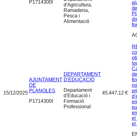
P1714300I
pl
d'Agricultura,
de
Ramaderia,
Pl
Pesca i
di
Alimentació
fo
A
R
co
ob
lo
Ca
DEPARTAMENT
de
AJUNTAMENT
D'EDUCACIÓ
fi
DE
no
Departament
PLANOLES
pr
15/12/2025
45.447,12 €
d'Educació i
d'
P1714300I
Formació
en
Professional
pu
en
el
el
E