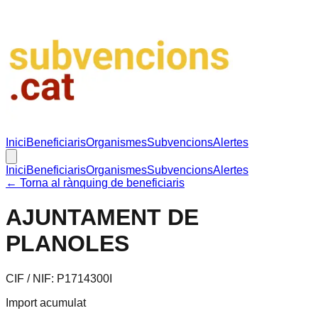
Inici
Beneficiaris
Organismes
Subvencions
Alertes
Inici
Beneficiaris
Organismes
Subvencions
Alertes
← Torna al rànquing de beneficiaris
AJUNTAMENT DE
PLANOLES
CIF / NIF:
P1714300I
Import acumulat