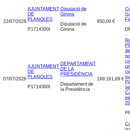
AJUNTAMENT
Diputació de
Co
DE
Girona
Su
PLANOLES
Fi
22/07/2026
850,00 €
Diputació de
P1714300I
Girona
D
Re
PR
de
so
co
DEPARTAMENT
AJUNTAMENT
un
DE LA
DE
co
PRESIDÈNCIA
PLANOLES
su
07/07/2026
169.161,69 €
Pl
Departament de
P1714300I
se
la Presidència
Ca
pe
2
P
Co
su