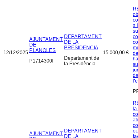
R
ob
co
a 
su
DEPARTAMENT
co
AJUNTAMENT
DE LA
co
DE
PRESIDÈNCIA
mu
PLANOLES
12/12/2025
15.000,00 €
de
Departament de
ha
P1714300I
la Presidència
su
ju
de
l'
P
R
la
co
at
c
DEPARTAMENT
ec
AJUNTAMENT
DE LA
fa