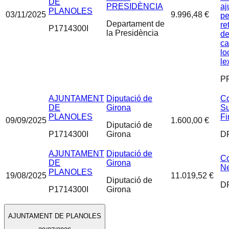
DE
PRESIDÈNCIA
aj
PLANOLES
03/11/2025
9.996,48 €
pe
Departament de
re
P1714300I
la Presidència
de
ca
lo
le
P
AJUNTAMENT
Diputació de
Co
DE
Girona
Su
PLANOLES
Fi
09/09/2025
1.600,00 €
Diputació de
P1714300I
Girona
D
AJUNTAMENT
Diputació de
Co
DE
Girona
N
PLANOLES
19/08/2025
11.019,52 €
Diputació de
D
P1714300I
Girona
AJUNTAMENT DE PLANOLES