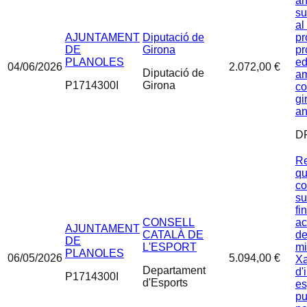
an
su
al
AJUNTAMENT
Diputació de
pr
DE
Girona
pr
PLANOLES
ed
04/06/2026
2.072,00 €
Diputació de
am
P1714300I
Girona
c
gi
an
D
Re
qu
co
su
fi
CONSELL
ac
AJUNTAMENT
CATALÀ DE
de
DE
L'ESPORT
mi
PLANOLES
06/05/2026
5.094,00 €
Xa
Departament
d'
P1714300I
d'Esports
es
pu