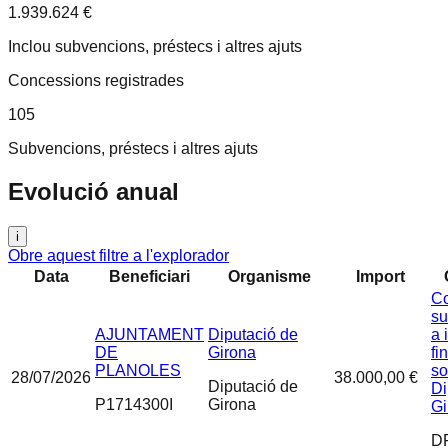
1.939.624 €
Inclou subvencions, préstecs i altres ajuts
Concessions registrades
105
Subvencions, préstecs i altres ajuts
Evolució anual
i
Obre aquest filtre a l'explorador
Data
Beneficiari
Organisme
Import
Co
su
AJUNTAMENT
Diputació de
a 
DE
Girona
fi
PLANOLES
so
28/07/2026
38.000,00 €
Diputació de
Di
P1714300I
Girona
Gi
D