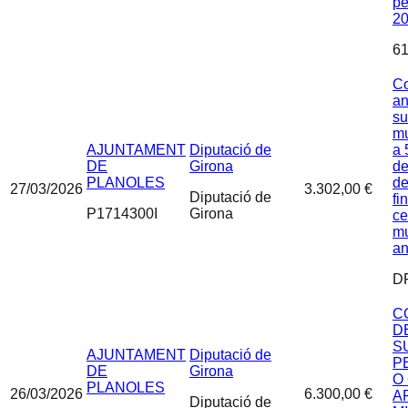
pe
2
61
Co
an
su
mu
AJUNTAMENT
Diputació de
a 
DE
Girona
de
PLANOLES
de
27/03/2026
3.302,00 €
Diputació de
fi
P1714300I
Girona
ce
mu
an
D
C
D
S
AJUNTAMENT
Diputació de
P
DE
Girona
O
PLANOLES
26/03/2026
6.300,00 €
A
Diputació de