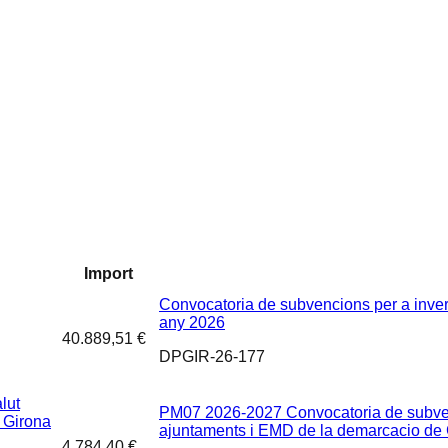
Import
Convocatoria de subvencions per a inver
any 2026
40.889,51 €
DPGIR-26-177
lut
PM07 2026-2027 Convocatoria de subvenci
e Girona
ajuntaments i EMD de la demarcacio de
4.784,40 €