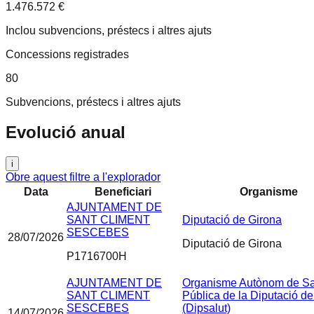
1.476.572 €
Inclou subvencions, préstecs i altres ajuts
Concessions registrades
80
Subvencions, préstecs i altres ajuts
Evolució anual
i
Obre aquest filtre a l'explorador
Data
Beneficiari
Organisme
AJUNTAMENT DE
SANT CLIMENT
Diputació de Girona
SESCEBES
28/07/2026
Diputació de Girona
P1716700H
AJUNTAMENT DE
Organisme Autònom de Sa
SANT CLIMENT
Pública de la Diputació d
SESCEBES
(Dipsalut)
14/07/2026