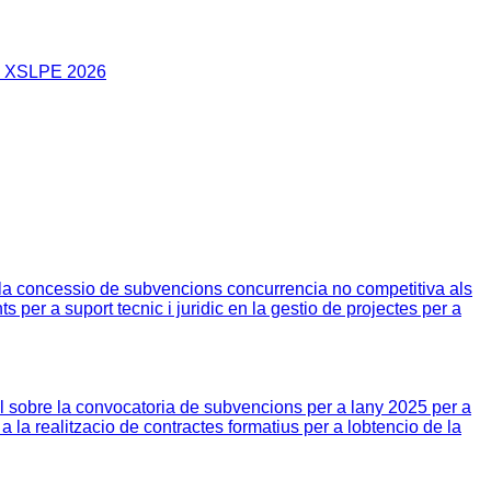
no XSLPE 2026
a concessio de subvencions concurrencia no competitiva als
s per a suport tecnic i juridic en la gestio de projectes per a
l sobre la convocatoria de subvencions per a lany 2025 per a
la realitzacio de contractes formatius per a lobtencio de la