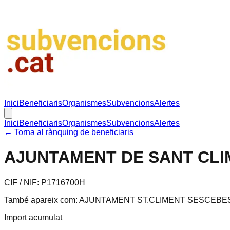
Inici
Beneficiaris
Organismes
Subvencions
Alertes
Inici
Beneficiaris
Organismes
Subvencions
Alertes
← Torna al rànquing de beneficiaris
AJUNTAMENT DE SANT CL
CIF / NIF:
P1716700H
També apareix com:
AJUNTAMENT ST.CLIMENT SESCEBES, aj
Import acumulat