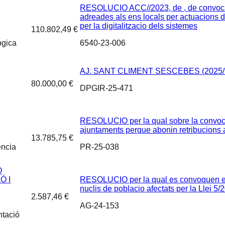
RESOLUCIO ACC//2023, de , de convocato
adreades als ens locals per actuacions d
per la digitalitzacio dels sistemes
110.802,49 €
ògica
6540-23-006
AJ. SANT CLIMENT SESCEBES (2025/
80.000,00 €
DPGIR-25-471
RESOLUCIO per la qual sobre la convoca
ajuntaments perque abonin retribucions a
13.785,75 €
ència
PR-25-038
Ó
Ó I
RESOLUCIO per la qual es convoquen els 
nuclis de poblacio afectats per la Llei 5
2.587,46 €
,
AG-24-153
ntació