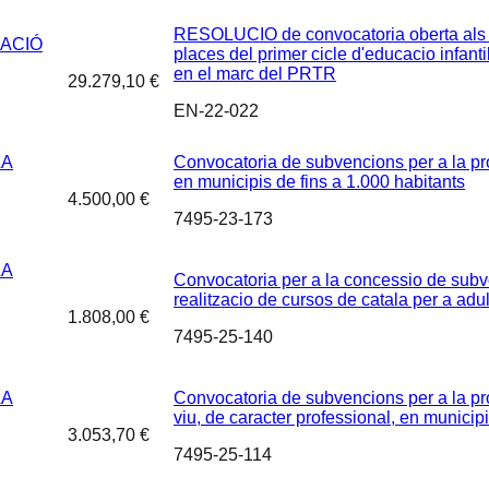
RESOLUCIO de convocatoria oberta als e
ACIÓ
places del primer cicle d'educacio infanti
en el marc del PRTR
29.279,10 €
EN-22-022
LA
Convocatoria de subvencions per a la pro
en municipis de fins a 1.000 habitants
4.500,00 €
7495-23-173
LA
Convocatoria per a la concessio de subve
realitzacio de cursos de catala per a ad
1.808,00 €
7495-25-140
LA
Convocatoria de subvencions per a la prog
viu, de caracter professional, en municipi
3.053,70 €
7495-25-114