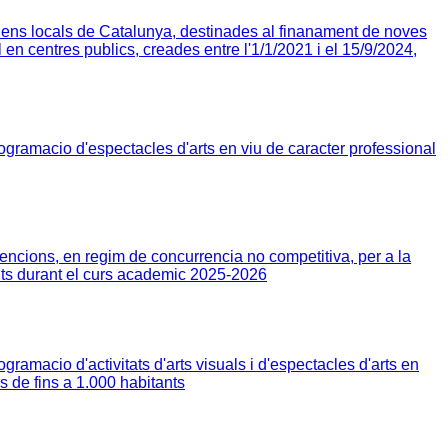
ns locals de Catalunya, destinades al finanament de noves
l en centres publics, creades entre l'1/1/2021 i el 15/9/2024,
gramacio d'espectacles d'arts en viu de caracter professional
ncions, en regim de concurrencia no competitiva, per a la
ults durant el curs academic 2025-2026
ramacio d'activitats d'arts visuals i d'espectacles d'arts en
s de fins a 1.000 habitants