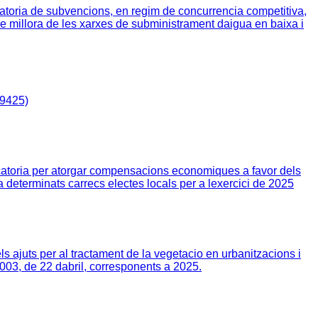
ria de subvencions, en regim de concurrencia competitiva,
e millora de les xarxes de subministrament daigua en baixa i
9425)
toria per atorgar compensacions economiques a favor dels
 determinats carrecs electes locals per a lexercici de 2025
ajuts per al tractament de la vegetacio en urbanitzacions i
/2003, de 22 dabril, corresponents a 2025.