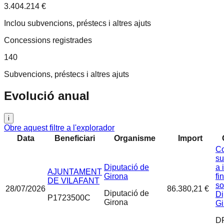
3.404.214 €
Inclou subvencions, préstecs i altres ajuts
Concessions registrades
140
Subvencions, préstecs i altres ajuts
Evolució anual
i
Obre aquest filtre a l'explorador
Data
Beneficiari
Organisme
Import
Co
su
Diputació de
a 
AJUNTAMENT
Girona
fi
DE VILAFANT
so
28/07/2026
86.380,21 €
Diputació de
Di
P1723500C
Girona
Gi
D