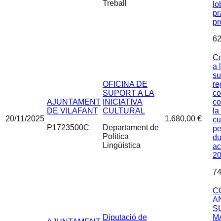
Treball
lo
pr
pr
62
Co
a 
su
OFICINA DE
re
SUPORT A LA
co
AJUNTAMENT
INICIATIVA
co
DE VILAFANT
CULTURAL
la
20/11/2025
1.680,00 €
cu
P1723500C
Departament de
pe
Política
du
Lingüística
ac
2
74
C
A
S
Diputació de
M