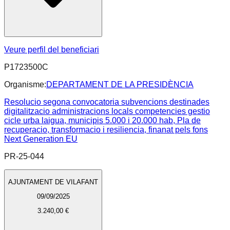
Veure perfil del beneficiari
P1723500C
Organisme:
DEPARTAMENT DE LA PRESIDÈNCIA
Resolucio segona convocatoria subvencions destinades
digitalitzacio administracions locals competencies gestio
cicle urba laigua, municipis 5.000 i 20.000 hab, Pla de
recuperacio, transformacio i resiliencia, finanat pels fons
Next Generation EU
PR-25-044
AJUNTAMENT DE VILAFANT
09/09/2025
3.240,00 €