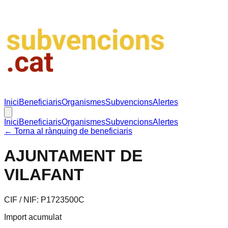
Inici
Beneficiaris
Organismes
Subvencions
Alertes
Inici
Beneficiaris
Organismes
Subvencions
Alertes
← Torna al rànquing de beneficiaris
AJUNTAMENT DE
VILAFANT
CIF / NIF:
P1723500C
Import acumulat