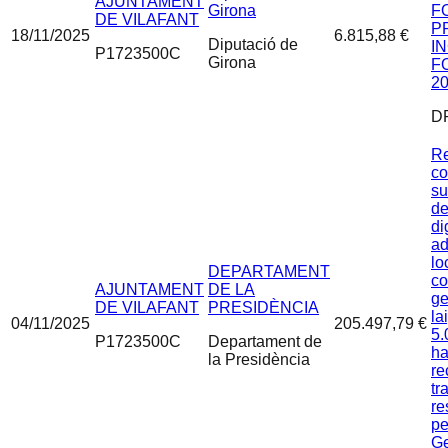
AJUNTAMENT
Girona
F
DE VILAFANT
P
18/11/2025
6.815,88 €
Diputació de
I
P1723500C
Girona
F
2
D
Re
co
su
de
di
ad
lo
DEPARTAMENT
co
AJUNTAMENT
DE LA
ge
DE VILAFANT
PRESIDÈNCIA
la
04/11/2025
205.497,79 €
5.
P1723500C
Departament de
ha
la Presidència
re
tr
re
pe
Ge