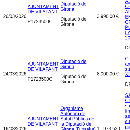
A
Diputació de
AJUNTAMENT
O
Girona
DE VILAFANT
A
26/03/2026
3.990,00 €
E
Diputació de
P1723500C
C
Girona
P
L
20
D
Co
Diputació de
AJUNTAMENT
an
Girona
DE VILAFANT
su
24/03/2026
8.000,00 €
X
Diputació de
P1723500C
Girona
D
SA
Co
su
Organisme
fi
Autònom de
as
AJUNTAMENT
Salut Pública de
su
DE VILAFANT
la Diputació de
po
16/03/2026
11.973,53 €
Girona (Dipsalut)