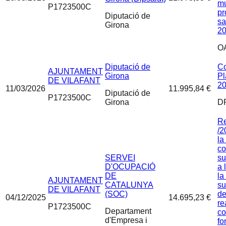
mu
P1723500C
pr
Diputació de
sa
Girona
2
O
Diputació de
Co
AJUNTAMENT
Girona
Pl
DE VILAFANT
20
11/03/2026
11.995,84 €
Diputació de
P1723500C
Girona
D
Re
/2
la
co
SERVEI
su
D'OCUPACIÓ
a 
DE
la
AJUNTAMENT
CATALUNYA
su
DE VILAFANT
(SOC)
de
04/12/2025
14.695,23 €
re
P1723500C
Departament
co
d'Empresa i
fo