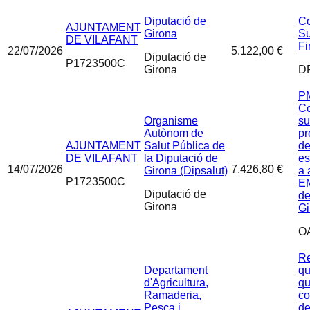
Diputació de
Co
AJUNTAMENT
Girona
Su
DE VILAFANT
Fi
22/07/2026
5.122,00 €
Diputació de
P1723500C
Girona
D
P
Co
Organisme
su
Autònom de
pr
AJUNTAMENT
Salut Pública de
de
DE VILAFANT
la Diputació de
es
14/07/2026
7.426,80 €
Girona (Dipsalut)
a 
P1723500C
EM
Diputació de
de
Girona
Gi
O
Re
Departament
qu
d'Agricultura,
qu
Ramaderia,
co
Pesca i
de