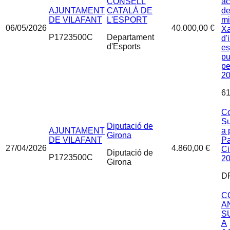
CONSELL
ac
AJUNTAMENT
CATALÀ DE
de
DE VILAFANT
L'ESPORT
mi
06/05/2026
40.000,00 €
Xa
P1723500C
Departament
d'
d'Esports
es
pu
pe
2
61
Co
Su
Diputació de
AJUNTAMENT
a 
Girona
DE VILAFANT
Pa
27/04/2026
4.860,00 €
Ci
Diputació de
P1723500C
2
Girona
D
C
A
S
A