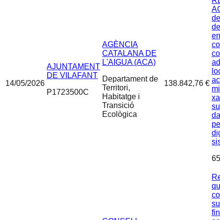
R
AC
de
de
en
AGÈNCIA
co
CATALANA DE
co
L'AIGUA (ACA)
ad
AJUNTAMENT
lo
DE VILAFANT
Departament de
ac
14/05/2026
138.842,76 €
Territori,
mi
P1723500C
Habitatge i
xa
Transició
su
Ecològica
da
pe
di
si
65
Re
qu
co
su
fi