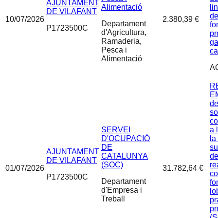
AJUNTAMENT
Alimentació
li
DE VILAFANT
de
10/07/2026
2.380,39 €
Departament
fo
P1723500C
d'Agricultura,
pr
Ramaderia,
ga
Pesca i
ca
Alimentació
A
R
EM
de
so
co
SERVEI
a 
D'OCUPACIÓ
la
DE
su
AJUNTAMENT
CATALUNYA
de
DE VILAFANT
(SOC)
re
01/07/2026
31.782,64 €
co
P1723500C
Departament
fo
d'Empresa i
lo
Treball
pr
pr
(