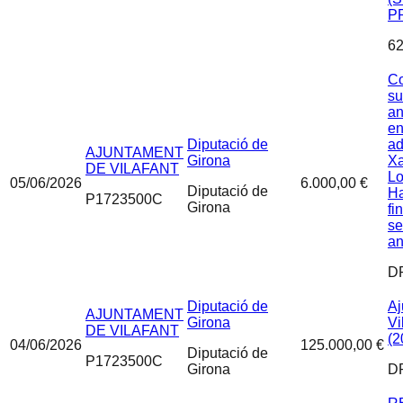
P
62
Co
su
an
en
Diputació de
ad
AJUNTAMENT
Girona
Xa
DE VILAFANT
Lo
05/06/2026
6.000,00 €
Diputació de
Ha
P1723500C
Girona
fi
se
an
D
Diputació de
Aj
AJUNTAMENT
Girona
Vi
DE VILAFANT
(2
04/06/2026
125.000,00 €
Diputació de
P1723500C
Girona
D