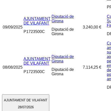
P
Diputació de
Co
AJUNTAMENT
Girona
Su
DE VILAFANT
Fi
09/09/2025
3.240,00 €
Diputació de
P1723500C
Girona
D
Co
an
su
Diputació de
aj
AJUNTAMENT
Girona
pe
DE VILAFANT
en
08/08/2025
7.114,25 €
Diputació de
de
P1723500C
Girona
po
an
D
AJUNTAMENT DE VILAFANT
28/07/2026