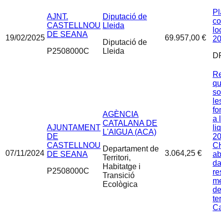
Pl
AJNT.
Diputació de
co
CASTELLNOU
Lleida
lo
DE SEANA
19/02/2025
69.957,00 €
20
Diputació de
P2508000C
Lleida
D
Re
qu
so
le
fo
AGÈNCIA
a 
CATALANA DE
AJUNTAMENT
li
L'AIGUA (ACA)
DE
20
CASTELLNOU
CH
Departament de
07/11/2024
3.064,25 €
DE SEANA
a
Territori,
da
Habitatge i
P2508000C
re
Transició
me
Ecològica
de
te
Ca