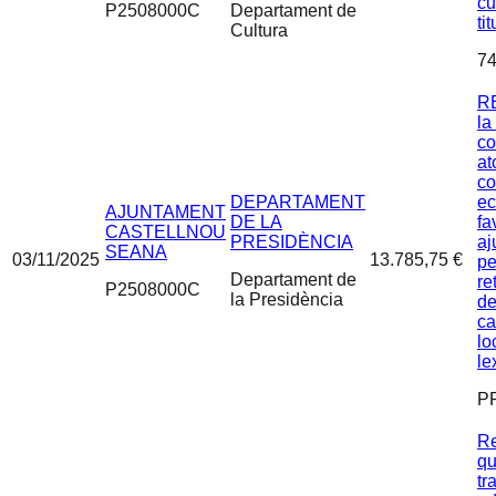
cu
P2508000C
Departament de
ti
Cultura
74
R
la
co
at
c
DEPARTAMENT
ec
AJUNTAMENT
DE LA
fa
CASTELLNOU
PRESIDÈNCIA
aj
SEANA
03/11/2025
13.785,75 €
pe
Departament de
re
P2508000C
la Presidència
de
ca
lo
le
P
Re
qu
tr