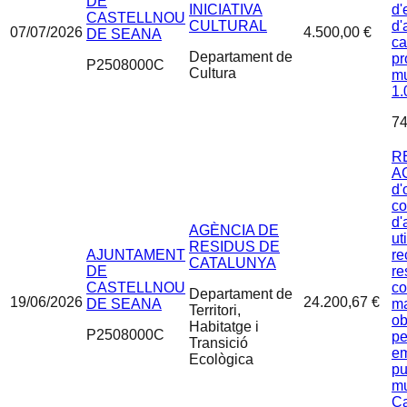
DE
INICIATIVA
d'
CASTELLNOU
CULTURAL
d'
07/07/2026
4.500,00 €
DE SEANA
ca
Departament de
pr
P2508000C
Cultura
mu
1.
74
R
AC
d'
co
d'
AGÈNCIA DE
ut
RESIDUS DE
AJUNTAMENT
re
CATALUNYA
DE
re
CASTELLNOU
co
Departament de
19/06/2026
24.200,67 €
DE SEANA
ma
Territori,
ob
Habitatge i
P2508000C
pe
Transició
e
Ecològica
pu
mu
Ca