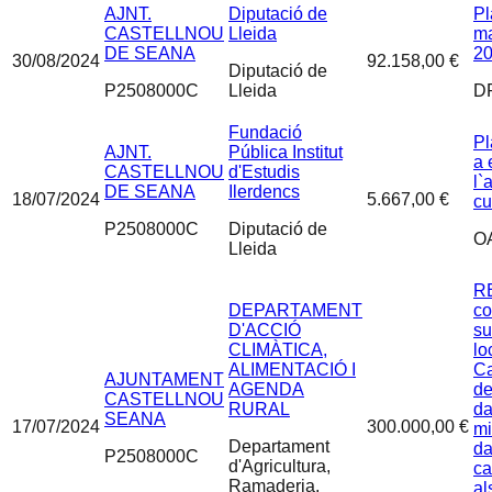
AJNT.
Diputació de
Pl
CASTELLNOU
Lleida
ma
DE SEANA
20
30/08/2024
92.158,00 €
Diputació de
P2508000C
Lleida
D
Fundació
Pl
AJNT.
Pública Institut
a 
CASTELLNOU
d'Estudis
l`
DE SEANA
Ilerdencs
18/07/2024
5.667,00 €
cu
P2508000C
Diputació de
O
Lleida
R
DEPARTAMENT
co
D'ACCIÓ
su
CLIMÀTICA,
lo
ALIMENTACIÓ I
Ca
AJUNTAMENT
AGENDA
de
CASTELLNOU
RURAL
da
SEANA
17/07/2024
300.000,00 €
mi
Departament
da
P2508000C
d'Agricultura,
ca
Ramaderia,
al