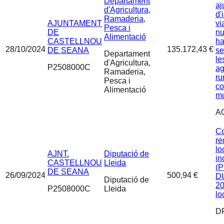
Departament
aj
d'Agricultura,
d'
Ramaderia,
AJUNTAMENT
vi
Pesca i
DE
nu
Alimentació
CASTELLNOU
ha
28/10/2024
135.172,43 €
DE SEANA
se
Departament
le
d'Agricultura,
P2508000C
ag
Ramaderia,
ru
Pesca i
co
Alimentació
mu
A
Co
re
lo
AJNT.
Diputació de
in
CASTELLNOU
Lleida
(P
DE SEANA
26/09/2024
500,94 €
D
Diputació de
20
P2508000C
Lleida
lo
D