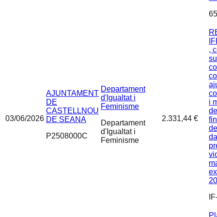
65
R
IF
, 
su
co
co
aj
Departament
AJUNTAMENT
co
d'Igualtat i
DE
i 
Feminisme
CASTELLNOU
de
03/06/2026
2.331,44 €
DE SEANA
fi
Departament
d
d'Igualtat i
P2508000C
da
Feminisme
pr
vi
ma
ex
20
IF
Pl