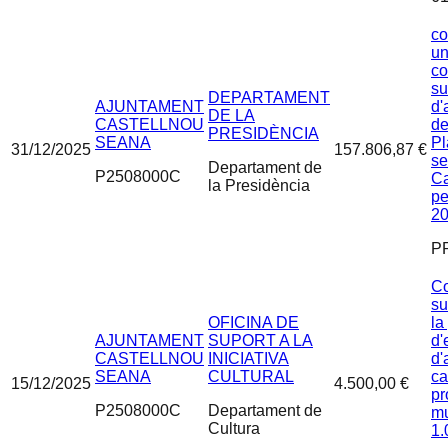
co
un
co
su
DEPARTAMENT
AJUNTAMENT
d'
DE LA
CASTELLNOU
de
PRESIDÈNCIA
SEANA
Pl
31/12/2025
157.806,87 €
se
Departament de
P2508000C
Ca
la Presidència
pe
2
P
Co
su
OFICINA DE
la
AJUNTAMENT
SUPORT A LA
d'
CASTELLNOU
INICIATIVA
d'
SEANA
CULTURAL
ca
15/12/2025
4.500,00 €
pr
P2508000C
Departament de
mu
Cultura
1.