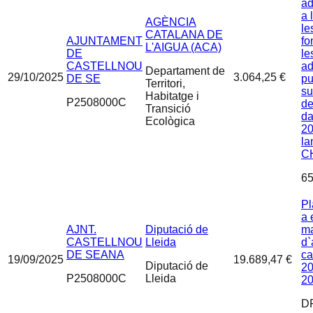
ad
a 
AGÈNCIA
le
CATALANA DE
AJUNTAMENT
fo
L'AIGUA (ACA)
DE
le
CASTELLNOU
ad
Departament de
29/10/2025
3.064,25 €
DE SE
pu
Territori,
su
Habitatge i
P2508000C
de
Transició
d
Ecològica
20
la
C
65
Pl
a 
AJNT.
Diputació de
ma
CASTELLNOU
Lleida
d`
DE SEANA
ca
19/09/2025
19.689,47 €
Diputació de
2
P2508000C
Lleida
2
D