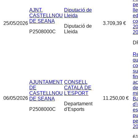
pe
AJNT.
Diputació de
ll
CASTELLNOU
Lleida
ed
DE SEANA
co
25/05/2026
3.709,39 €
Diputació de
20
P2508000C
Lleida
2
D
Re
qu
co
su
fi
AJUNTAMENT
CONSELL
ac
DE
CATALÀ DE
de
CASTELLNOU
L'ESPORT
mi
06/05/2026
11.250,00 €
DE SEANA
Ba
Departament
d'
P2508000C
d'Esports
es
pu
pe
2
61