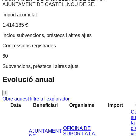
AJUNTAMENT DE CASTELLNOU DE SE
.
Import acumulat
1.414.185 €
Inclou subvencions, préstecs i altres ajuts
Concessions registrades
60
Subvencions, préstecs i altres ajuts
Evolució anual
i
Obre aquest filtre a l'explorador
Data
Beneficiari
Organisme
Import
Co
su
la
OFICINA DE
d'
AJUNTAMENT
SUPORT A LA
vi