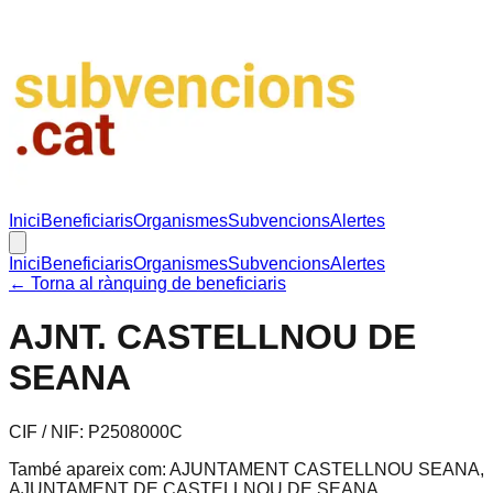
Inici
Beneficiaris
Organismes
Subvencions
Alertes
Inici
Beneficiaris
Organismes
Subvencions
Alertes
← Torna al rànquing de beneficiaris
AJNT. CASTELLNOU DE
SEANA
CIF / NIF:
P2508000C
També apareix com:
AJUNTAMENT CASTELLNOU SEANA,
AJUNTAMENT DE CASTELLNOU DE SEANA,