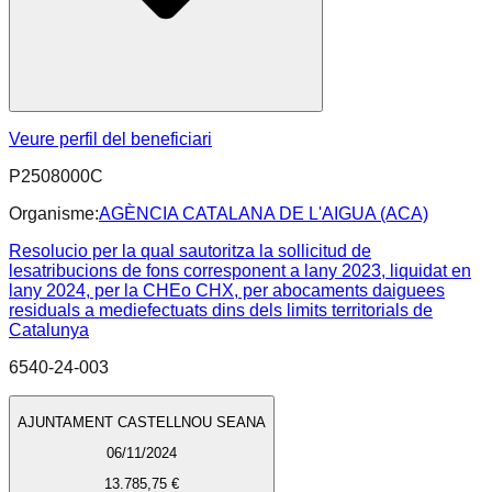
Veure perfil del beneficiari
P2508000C
Organisme:
AGÈNCIA CATALANA DE L'AIGUA (ACA)
Resolucio per la qual sautoritza la sollicitud de
lesatribucions de fons corresponent a lany 2023, liquidat en
lany 2024, per la CHEo CHX, per abocaments daiguees
residuals a mediefectuats dins dels limits territorials de
Catalunya
6540-24-003
AJUNTAMENT CASTELLNOU SEANA
06/11/2024
13.785,75 €