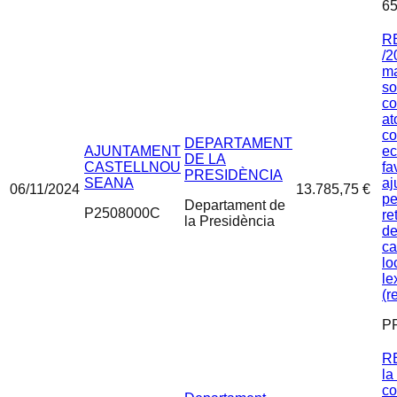
65
R
/2
ma
so
co
at
c
DEPARTAMENT
AJUNTAMENT
ec
DE LA
CASTELLNOU
fa
PRESIDÈNCIA
SEANA
aj
06/11/2024
13.785,75 €
pe
Departament de
P2508000C
re
la Presidència
de
ca
lo
le
(r
P
R
la
co