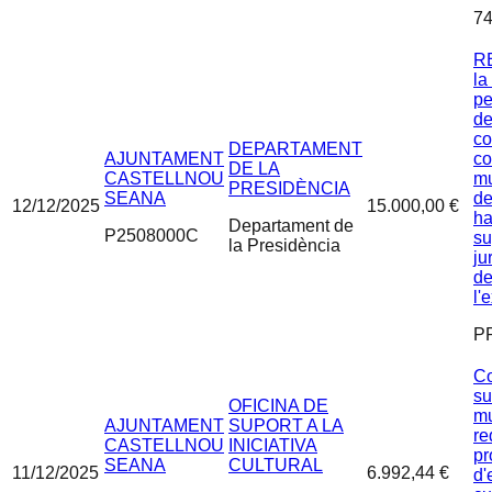
74
R
la
pe
de
co
DEPARTAMENT
AJUNTAMENT
co
DE LA
CASTELLNOU
mu
PRESIDÈNCIA
SEANA
de
12/12/2025
15.000,00 €
ha
Departament de
P2508000C
su
la Presidència
ju
de
l'
P
Co
su
OFICINA DE
mu
AJUNTAMENT
SUPORT A LA
re
CASTELLNOU
INICIATIVA
pr
SEANA
CULTURAL
11/12/2025
6.992,44 €
d'