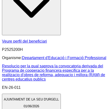
Veure perfil del beneficiari
P2525200H
Organisme:
Departament d'Educació i Formació Professional
Resolucio per la qual saprova la convocatoria derivada del
Programa de cooperacio financera especifica per a la
realitzacio d'obres de reforma, adequacio i millora (RAM) de
centres educatius publics
EN-26-011
AJUNTAMENT DE LA SEU D'URGELL
01/06/2026