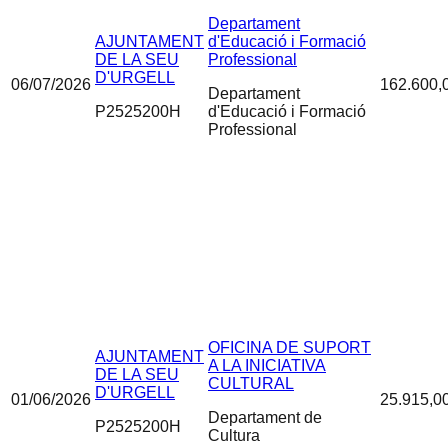
Departament
AJUNTAMENT
d'Educació i Formació
DE LA SEU
Professional
D'URGELL
06/07/2026
162.600,
Departament
P2525200H
d'Educació i Formació
Professional
OFICINA DE SUPORT
AJUNTAMENT
A LA INICIATIVA
DE LA SEU
CULTURAL
D'URGELL
01/06/2026
25.915,0
Departament de
P2525200H
Cultura