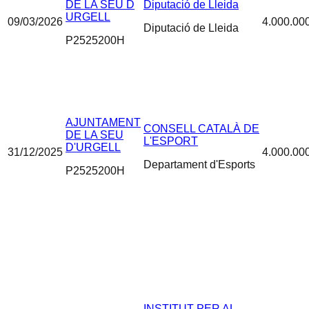
DE LA SEU D
Diputació de Lleida
URGELL
09/03/2026
4.000.00
Diputació de Lleida
P2525200H
AJUNTAMENT
CONSELL CATALÀ DE
DE LA SEU
L'ESPORT
D'URGELL
31/12/2025
4.000.00
Departament d'Esports
P2525200H
INSTITUT PER AL