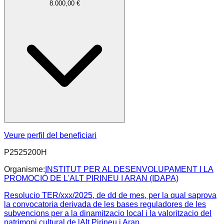
8.000,00 €
Veure perfil del beneficiari
P2525200H
Organisme:
INSTITUT PER AL DESENVOLUPAMENT I LA
PROMOCIÓ DE L'ALT PIRINEU I ARAN (IDAPA)
Resolucio TER/xxx/2025, de dd de mes, per la qual saprova
la convocatoria derivada de les bases reguladores de les
subvencions per a la dinamitzacio local i la valoritzacio del
patrimoni cultural de lAlt Pirineu i Aran