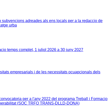
subvencions adreades als ens locals per a la redaccio de
natge urba
acio temps complet, 1 juliol 2026 a 30 juny 2027
s empresarials i de les necessitats ocuapcionals dels
onvocatoria per a l'any 2022 del programa Treball i Formacio
 vulnerabilitat (SOC TRFO TRANS-DLLD-DONA)