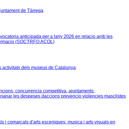
 Ajuntament de Tàrrega
vocatoria anticipada per a lany 2026 en relacio amb les
i Formacio (SOCTRFO ACOL)
s activitats dels museus de Catalunya
cions, concurrencia competitiva, ajuntaments,
inanar les despeses daccions prevencio violencies masclistes
s i comarcals d'arts esceniques, musica i arts visuals en