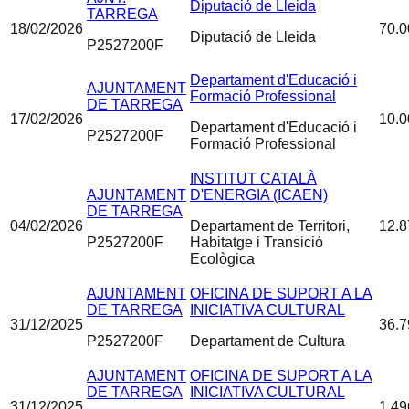
Diputació de Lleida
TARREGA
18/02/2026
70.0
Diputació de Lleida
P2527200F
Departament d'Educació i
AJUNTAMENT
Formació Professional
DE TARREGA
17/02/2026
10.0
Departament d'Educació i
P2527200F
Formació Professional
INSTITUT CATALÀ
AJUNTAMENT
D'ENERGIA (ICAEN)
DE TARREGA
04/02/2026
Departament de Territori,
12.8
P2527200F
Habitatge i Transició
Ecològica
AJUNTAMENT
OFICINA DE SUPORT A LA
DE TARREGA
INICIATIVA CULTURAL
31/12/2025
36.7
P2527200F
Departament de Cultura
AJUNTAMENT
OFICINA DE SUPORT A LA
DE TARREGA
INICIATIVA CULTURAL
31/12/2025
1.49