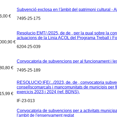
Subvenció exclosa en l'àmbit del patrimoni cultural -
6,00 €
7495-25-175
Resolucio EMT/ /2025, de de , per la qual sobre la con
actuacions de la Linia ACOL del Programa Treball 
000,90 €
6204-25-039
Convocatoria de subvencions per al funcionament i le
80,80 €
7495-25-189
RESOLUCIO IFE/.../2023, de. de , convocatoria subven
consellscomarcals i mancomunitats de municipis per f
exercicis 2023 i 2024 (ref. BDNS).
15,99 €
IF-23-013
Convocatoria de subvencions per a activitats municipal
l'ambit de l'ensenyament reglat