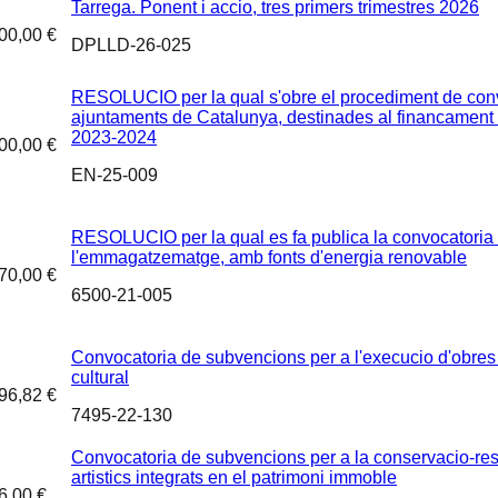
Tarrega. Ponent i accio, tres primers trimestres 2026
00,00 €
DPLLD-26-025
RESOLUCIO per la qual s'obre el procediment de conv
ajuntaments de Catalunya, destinades al financament d
2023-2024
00,00 €
EN-25-009
RESOLUCIO per la qual es fa publica la convocatoria d
l'emmagatzematge, amb fonts d'energia renovable
70,00 €
6500-21-005
Convocatoria de subvencions per a l'execucio d'obres 
cultural
96,82 €
7495-22-130
Convocatoria de subvencions per a la conservacio-res
artistics integrats en el patrimoni immoble
6,00 €