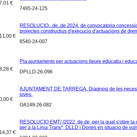
7,01 €
7495-24-125
RESOLUCIO...de..de 2024, de convocatoria concessio 
projectes constructius d'execucio d'actuacions de dre
11,00 €
6540-24-007
Pla ajuntaments per actuacions lleure educatiu i educ
8,28 €
DPLLD-26-096
AJUNTAMENT DE TARREGA. Diagnosi de les necessitat
joves.
0,00 €
OA149-26-082
RESOLUCIO EMT/ /2022, de de ,per la qual s'obre la c
per a la Linia Trans*, DLLD i Dones en situacio de
14,37 €