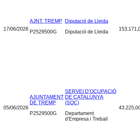
AJNT. TREMP
Diputació de Lleida
17/06/2026
153.171,
P2529500G
Diputació de Lleida
SERVEI D'OCUPACIÓ
AJUNTAMENT
DE CATALUNYA
DE TREMP
(SOC)
05/06/2026
43.225,0
P2529500G
Departament
d'Empresa i Treball