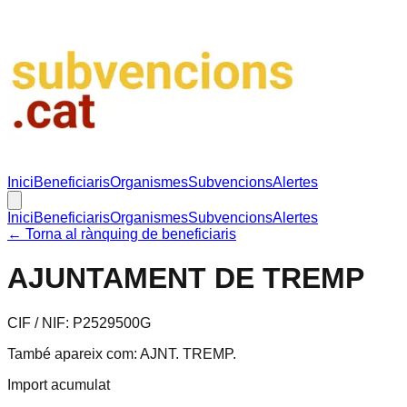
Inici
Beneficiaris
Organismes
Subvencions
Alertes
Inici
Beneficiaris
Organismes
Subvencions
Alertes
← Torna al rànquing de beneficiaris
AJUNTAMENT DE TREMP
CIF / NIF:
P2529500G
També apareix com:
AJNT. TREMP
.
Import acumulat