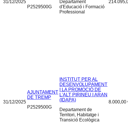
31/12/2025
Departament
214.095,
P2529500G
d'Educació i Formació
Professional
INSTITUT PER AL
DESENVOLUPAMENT
I LA PROMOCIÓ DE
AJUNTAMENT
L'ALT PIRINEU I ARAN
DE TREMP
(IDAPA)
31/12/2025
8.000,00 
P2529500G
Departament de
Territori, Habitatge i
Transició Ecològica