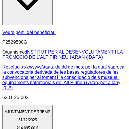
Veure perfil del beneficiari
P2529500G
Organisme:
INSTITUT PER AL DESENVOLUPAMENT I LA
PROMOCIÓ DE L'ALT PIRINEU I ARAN (IDAPA)
Resolucio xxx/yyyy/aaaa, de dd de mes, per la qual saprova
la convocatoria derivada de les bases reguladores de les
subvencions per al foment i la consolidacio dels museus i
equipaments patrimonials de lAlt Pirineu i Aran, per a lany
2025
6201-25-002
AJUNTAMENT DE TREMP
31/12/2025
214.095,00 €