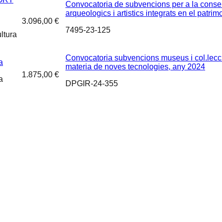
Convocatoria de subvencions per a la conse
arqueologics i artistics integrats en el patri
3.096,00 €
7495-23-125
ltura
Convocatoria subvencions museus i col.lecc
a
materia de noves tecnologies, any 2024
1.875,00 €
a
DPGIR-24-355