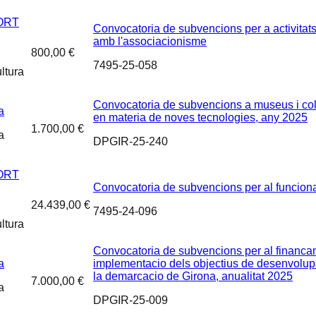
ORT
Convocatoria de subvencions per a activitats 
amb l'associacionisme
800,00 €
7495-25-058
ltura
Convocatoria de subvencions a museus i col.
a
en materia de noves tecnologies, any 2025
1.700,00 €
a
DPGIR-25-240
ORT
Convocatoria de subvencions per al funciona
24.439,00 €
7495-24-096
ltura
Convocatoria de subvencions per al financam
a
implementacio dels objectius de desenvolu
la demarcacio de Girona, anualitat 2025
7.000,00 €
a
DPGIR-25-009