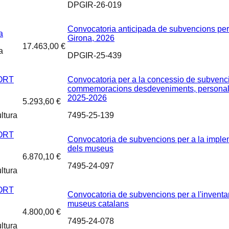
DPGIR-26-019
Convocatoria anticipada de subvencions per 
a
Girona, 2026
17.463,00 €
a
DPGIR-25-439
ORT
Convocatoria per a la concessio de subvenci
commemoracions desdeveniments, personalitat
2025-2026
5.293,60 €
ltura
7495-25-139
ORT
Convocatoria de subvencions per a la implem
dels museus
6.870,10 €
7495-24-097
ltura
ORT
Convocatoria de subvencions per a l'inventar
museus catalans
4.800,00 €
7495-24-078
ltura