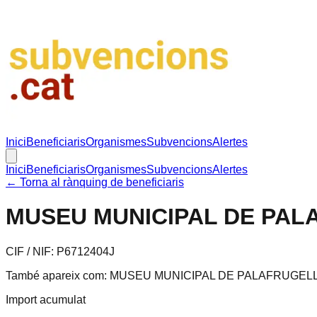
Inici
Beneficiaris
Organismes
Subvencions
Alertes
Inici
Beneficiaris
Organismes
Subvencions
Alertes
← Torna al rànquing de beneficiaris
MUSEU MUNICIPAL DE PAL
CIF / NIF:
P6712404J
També apareix com:
MUSEU MUNICIPAL DE PALAFRUGELL
Import acumulat