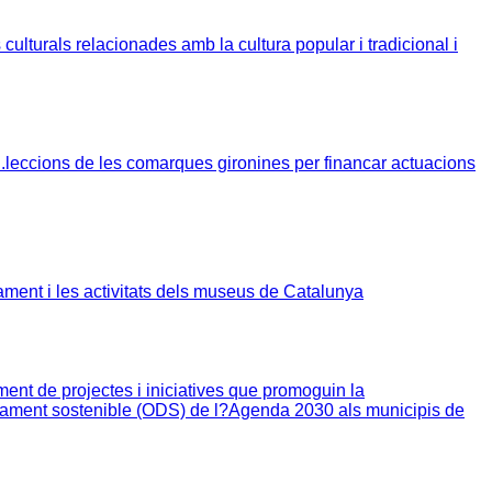
culturals relacionades amb la cultura popular i tradicional i
leccions de les comarques gironines per financar actuacions
ment i les activitats dels museus de Catalunya
ent de projectes i iniciatives que promoguin la
pament sostenible (ODS) de l?Agenda 2030 als municipis de