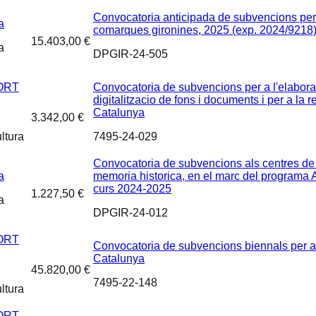
Convocatoria anticipada de subvencions per 
a
comarques gironines, 2025 (exp. 2024/9218
15.403,00 €
a
DPGIR-24-505
ORT
Convocatoria de subvencions per a l'elaboraci
digitalitzacio de fons i documents i per a l
Catalunya
3.342,00 €
ltura
7495-24-029
Convocatoria de subvencions als centres de co
a
memoria historica, en el marc del programa 
curs 2024-2025
1.227,50 €
a
DPGIR-24-012
ORT
Convocatoria de subvencions biennals per a l
Catalunya
45.820,00 €
7495-22-148
ltura
ORT