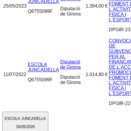
JUNCADELLA
FOMENT 
25/05/2023
1.394,00 €
Diputació
L`ACTIVI
Q6755099F
de Girona
FISICA I
L`ESPOR
DPGIR-23
CONVOCA
DE
SUBVENC
PER AL
Diputació
FINANCA
ESCOLA
de Girona
DE L`ACC
JUNCADELLA
PROMOCI
11/07/2022
1.014,80 €
Diputació
FOMENT 
Q6755099F
de Girona
L`ACTIVI
FISICA I
L`ESPORT
DPGIR-22
ESCOLA JUNCADELLA
26/05/2026