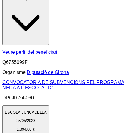
Veure perfil del beneficiari
Q6755099F
Organisme:
Diputació de Girona
CONVOCATORIA DE SUBVENCIONS PEL PROGRAMA
NEDA A L`ESCOLA - D1
DPGIR-24-060
ESCOLA JUNCADELLA
25/05/2023
1.394,00 €