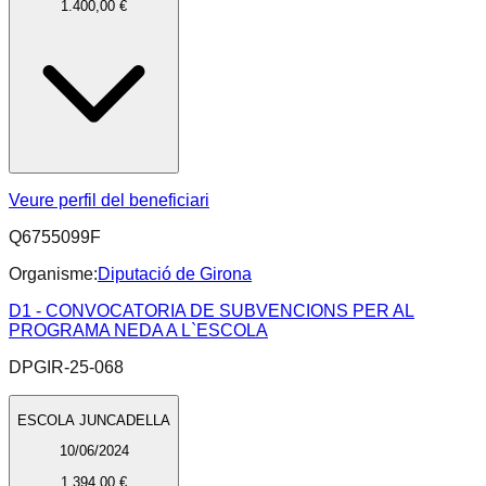
1.400,00 €
Veure perfil del beneficiari
Q6755099F
Organisme:
Diputació de Girona
D1 - CONVOCATORIA DE SUBVENCIONS PER AL
PROGRAMA NEDA A L`ESCOLA
DPGIR-25-068
ESCOLA JUNCADELLA
10/06/2024
1.394,00 €