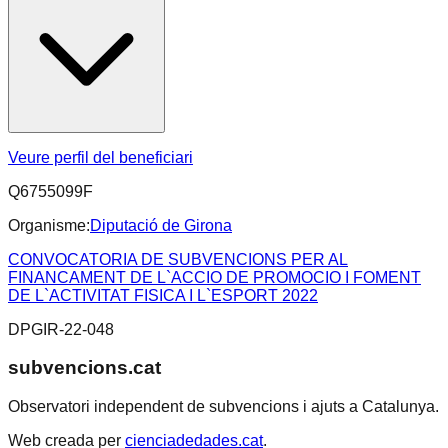
Veure perfil del beneficiari
Q6755099F
Organisme:
Diputació de Girona
CONVOCATORIA DE SUBVENCIONS PER AL
FINANCAMENT DE L`ACCIO DE PROMOCIO I FOMENT
DE L`ACTIVITAT FISICA I L`ESPORT 2022
DPGIR-22-048
subvencions.cat
Observatori independent de subvencions i ajuts a Catalunya.
Web creada per
cienciadedades.cat
.