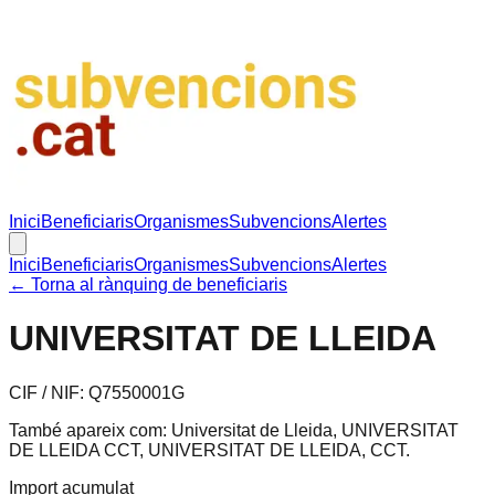
Inici
Beneficiaris
Organismes
Subvencions
Alertes
Inici
Beneficiaris
Organismes
Subvencions
Alertes
← Torna al rànquing de beneficiaris
UNIVERSITAT DE LLEIDA
CIF / NIF:
Q7550001G
També apareix com:
Universitat de Lleida, UNIVERSITAT
DE LLEIDA CCT, UNIVERSITAT DE LLEIDA, CCT
.
Import acumulat