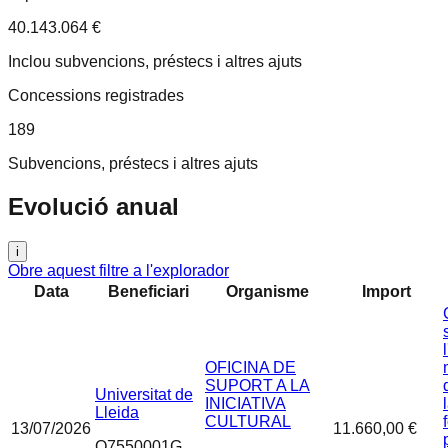
40.143.064 €
Inclou subvencions, préstecs i altres ajuts
Concessions registrades
189
Subvencions, préstecs i altres ajuts
Evolució anual
i
Obre aquest filtre a l'explorador
Data
Beneficiari
Organisme
Import
OFICINA DE
SUPORT A LA
Universitat de
INICIATIVA
Lleida
CULTURAL
13/07/2026
11.660,00 €
Q7550001G