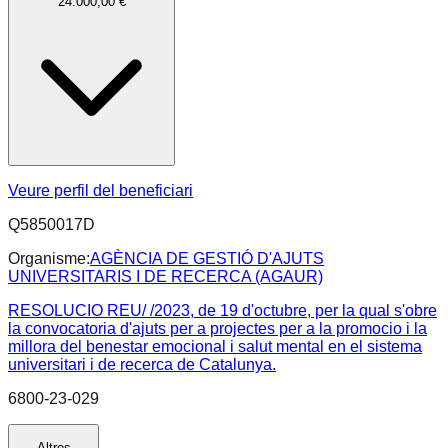
24.000,00 €
Veure perfil del beneficiari
Q5850017D
Organisme:
AGÈNCIA DE GESTIÓ D'AJUTS
UNIVERSITARIS I DE RECERCA (AGAUR)
RESOLUCIO REU/ /2023, de 19 d'octubre, per la qual s'obre
la convocatoria d'ajuts per a projectes per a la promocio i la
millora del benestar emocional i salut mental en el sistema
universitari i de recerca de Catalunya.
6800-23-029
Altres