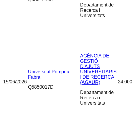
Departament de
Recerca i
Universitats
AGÈNCIA DE
GESTIÓ
D'AJUTS
Universitat Pompeu
UNIVERSITARIS
Fabra
I DE RECERCA
15/06/2026
24.000
(AGAUR)
Q5850017D
Departament de
Recerca i
Universitats