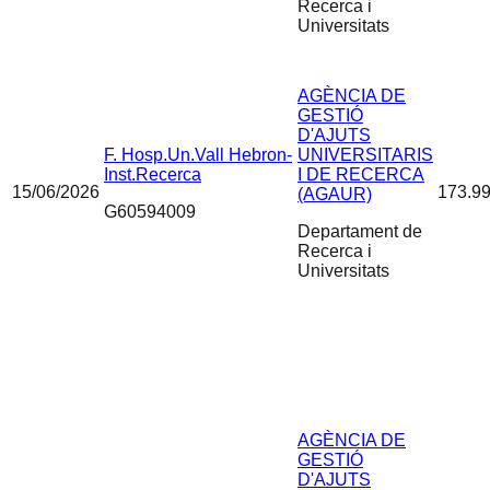
Recerca i
Universitats
AGÈNCIA DE
GESTIÓ
D'AJUTS
F. Hosp.Un.Vall Hebron-
UNIVERSITARIS
Inst.Recerca
I DE RECERCA
15/06/2026
173.99
(AGAUR)
G60594009
Departament de
Recerca i
Universitats
AGÈNCIA DE
GESTIÓ
D'AJUTS