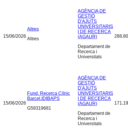
AGÈNCIA DE
GESTIÓ
D'AJUTS
UNIVERSITARIS
Altres
I DE RECERCA
15/06/2026
288.80
(AGAUR)
Altres
Departament de
Recerca i
Universitats
AGÈNCIA DE
GESTIÓ
D'AJUTS
Fund. Recerca Clínic
UNIVERSITARIS
Barcel.IDIBAPS
I DE RECERCA
15/06/2026
171.19
(AGAUR)
G59319681
Departament de
Recerca i
Universitats