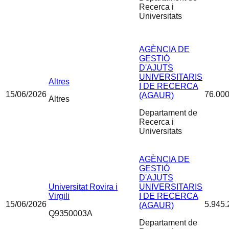
Recerca i
Universitats
AGÈNCIA DE
GESTIÓ
D'AJUTS
UNIVERSITARIS
Altres
I DE RECERCA
15/06/2026
76.000
(AGAUR)
Altres
Departament de
Recerca i
Universitats
AGÈNCIA DE
GESTIÓ
D'AJUTS
Universitat Rovira i
UNIVERSITARIS
Virgili
I DE RECERCA
15/06/2026
5.945.
(AGAUR)
Q9350003A
Departament de