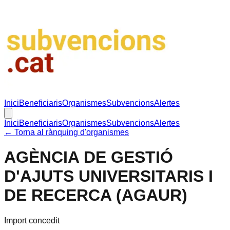
Inici
Beneficiaris
Organismes
Subvencions
Alertes
Inici
Beneficiaris
Organismes
Subvencions
Alertes
← Torna al rànquing d'organismes
AGÈNCIA DE GESTIÓ
D'AJUTS UNIVERSITARIS I
DE RECERCA (AGAUR)
Import concedit