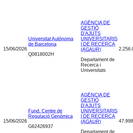
AGÈNCIA DE
GESTIÓ
D'AJUTS
Universitat Autònoma
UNIVERSITARIS
de Barcelona
I DE RECERCA
15/06/2026
2.256.
(AGAUR)
Q0818002H
Departament de
Recerca i
Universitats
AGÈNCIA DE
GESTIÓ
D'AJUTS
Fund. Centre de
UNIVERSITARIS
Regulació Genòmica
I DE RECERCA
15/06/2026
47.998
(AGAUR)
G62426937
Departament de