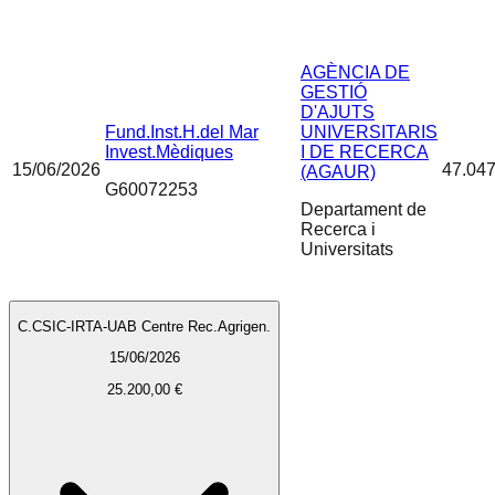
AGÈNCIA DE
GESTIÓ
D'AJUTS
Fund.Inst.H.del Mar
UNIVERSITARIS
Invest.Mèdiques
I DE RECERCA
15/06/2026
47.047
(AGAUR)
G60072253
Departament de
Recerca i
Universitats
C.CSIC-IRTA-UAB Centre Rec.Agrigen.
15/06/2026
25.200,00 €