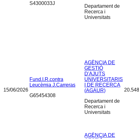
S4300033J
Departament de
Recerca i
Universitats
AGÈNCIA DE
GESTIÓ
D'AJUTS
Fund.I.R.contra
UNIVERSITARIS
Leucèmia J.Carreras
I DE RECERCA
15/06/2026
20.548
(AGAUR)
G65454308
Departament de
Recerca i
Universitats
AGÈNCIA DE