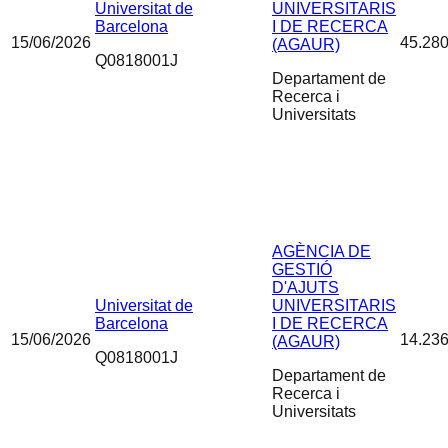
Universitat de
UNIVERSITARIS
Barcelona
I DE RECERCA
15/06/2026
45.280
(AGAUR)
Q0818001J
Departament de
Recerca i
Universitats
AGÈNCIA DE
GESTIÓ
D'AJUTS
Universitat de
UNIVERSITARIS
Barcelona
I DE RECERCA
15/06/2026
14.236
(AGAUR)
Q0818001J
Departament de
Recerca i
Universitats