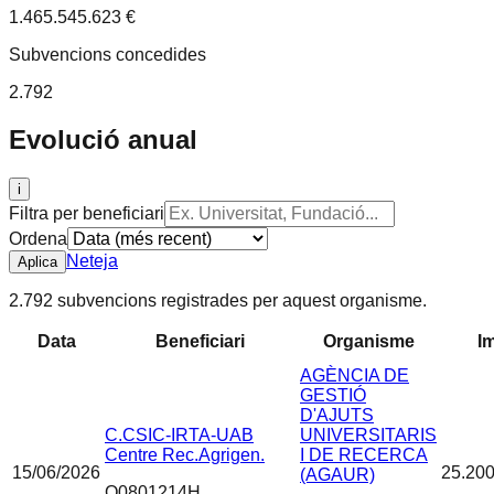
1.465.545.623 €
Subvencions concedides
2.792
Evolució anual
i
Filtra per beneficiari
Ordena
Neteja
Aplica
2.792 subvencions registrades per aquest organisme.
Data
Beneficiari
Organisme
I
AGÈNCIA DE
GESTIÓ
D'AJUTS
C.CSIC-IRTA-UAB
UNIVERSITARIS
Centre Rec.Agrigen.
I DE RECERCA
15/06/2026
25.200
(AGAUR)
Q0801214H