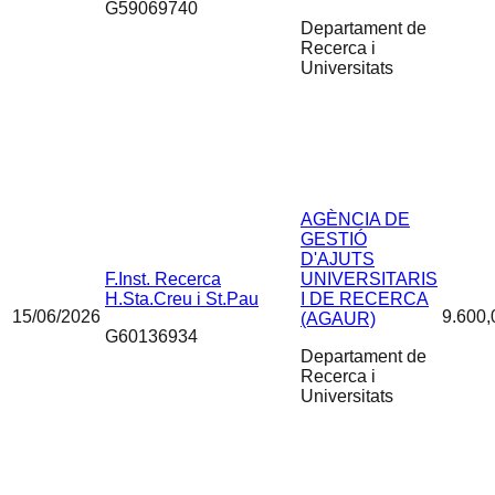
G59069740
Departament de
Recerca i
Universitats
AGÈNCIA DE
GESTIÓ
D'AJUTS
F.Inst. Recerca
UNIVERSITARIS
H.Sta.Creu i St.Pau
I DE RECERCA
15/06/2026
9.600,
(AGAUR)
G60136934
Departament de
Recerca i
Universitats