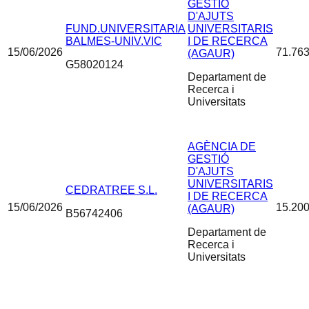
GESTIÓ
D'AJUTS
FUND.UNIVERSITARIA
UNIVERSITARIS
BALMES-UNIV.VIC
I DE RECERCA
15/06/2026
71.763
(AGAUR)
G58020124
Departament de
Recerca i
Universitats
AGÈNCIA DE
GESTIÓ
D'AJUTS
UNIVERSITARIS
CEDRATREE S.L.
I DE RECERCA
15/06/2026
15.200
(AGAUR)
B56742406
Departament de
Recerca i
Universitats