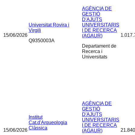
AGÈNCIA DE
GESTIÓ
D'AJUTS
Universitat Rovira i
UNIVERSITARIS
Virgili
I DE RECERCA
15/06/2026
1.017.
(AGAUR)
Q9350003A
Departament de
Recerca i
Universitats
AGÈNCIA DE
GESTIÓ
D'AJUTS
Institut
UNIVERSITARIS
Cat.d'Arqueologia
I DE RECERCA
Clàssica
15/06/2026
21.840
(AGAUR)