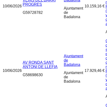
VEINS DEL BARRI
Badalona
PROGRES
10/06/2026
10.159,16 €
Ajuntament
G59728782
de
Badalona
Ajuntament
de
AV RONDA SANT
Badalona
ANTONI DE LLEFIA
10/06/2026
17.929,46 €
Ajuntament
G58698630
de
Badalona