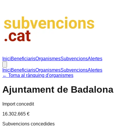
Inici
Beneficiaris
Organismes
Subvencions
Alertes
Inici
Beneficiaris
Organismes
Subvencions
Alertes
← Torna al rànquing d'organismes
Ajuntament de Badalona
Import concedit
16.302.665 €
Subvencions concedides