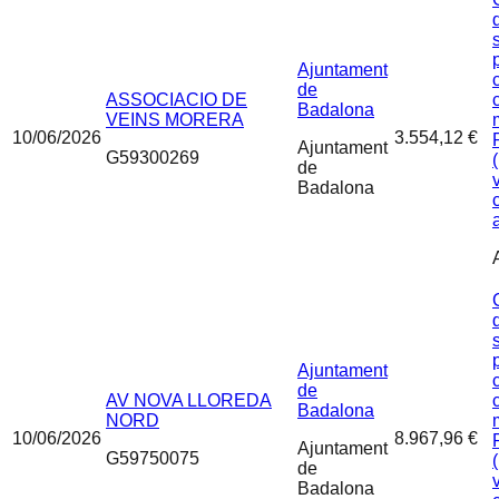
Ajuntament
de
ASSOCIACIO DE
Badalona
VEINS MORERA
10/06/2026
3.554,12 €
Ajuntament
G59300269
de
Badalona
Ajuntament
de
AV NOVA LLOREDA
Badalona
NORD
10/06/2026
8.967,96 €
Ajuntament
G59750075
de
Badalona