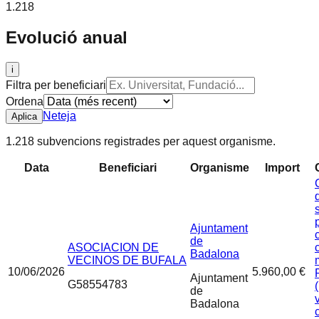
1.218
Evolució anual
i
Filtra per beneficiari
Ordena
Neteja
Aplica
1.218 subvencions registrades per aquest organisme.
Data
Beneficiari
Organisme
Import
Ajuntament
de
ASOCIACION DE
Badalona
VECINOS DE BUFALA
10/06/2026
5.960,00 €
Ajuntament
G58554783
de
Badalona