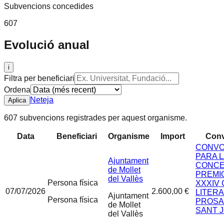
Subvencions concedides
607
Evolució anual
i
Filtra per beneficiari
Ordena
Neteja
Aplica
607 subvencions registrades per aquest organisme.
Data
Beneficiari
Organisme
Import
Conv
CONVO
PARA 
Ajuntament
CONCE
de Mollet
PREMI
del Vallès
Persona física
XXXIV
07/07/2026
2.600,00 €
LITERA
Ajuntament
Persona física
PROSA
de Mollet
SANT J
del Vallès