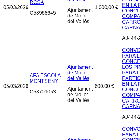
ROSA
EN LA 
05/03/2026
1.000,00 €
Ajuntament
CONCU
G58968645
de Mollet
COMPA
del Vallès
CARRO
CARNA
AJ444-
CONVO
PARA 
CONCE
Ajuntament
LOS P
de Mollet
PARA 
AFA ESCOLA
del Vallès
PARTI
MONTSENY
EN LA 
05/03/2026
600,00 €
Ajuntament
CONCU
G58701053
de Mollet
COMPA
del Vallès
CARRO
CARNA
AJ444-
CONVO
PARA 