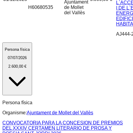
Ajuntament
L`ACCE
H60680535
de Mollet
I DE L
del Vallès
ENERG
EDIFICI
HABIT
AJ444-
Persona física
07/07/2026
2.600,00 €
Persona física
Organisme:
Ajuntament de Mollet del Vallès
CONVOCATORIA PARA LA CONCESION DE PREMIOS
DEL XXXIV CERTAMEN LITERARIO DE PROSA Y