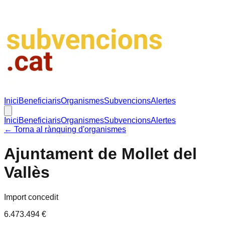
Inici
Beneficiaris
Organismes
Subvencions
Alertes
Inici
Beneficiaris
Organismes
Subvencions
Alertes
← Torna al rànquing d'organismes
Ajuntament de Mollet del
Vallès
Import concedit
6.473.494 €