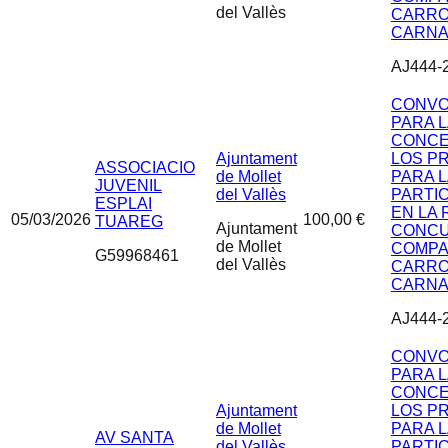
del Vallès
CARRO
CARNA
AJ444-
CONVO
PARA 
CONCE
Ajuntament
LOS P
ASSOCIACIO
de Mollet
PARA 
JUVENIL
del Vallès
PARTI
ESPLAI
EN LA 
05/03/2026
100,00 €
TUAREG
Ajuntament
CONCU
de Mollet
COMPA
G59968461
del Vallès
CARRO
CARNA
AJ444-
CONVO
PARA 
CONCE
Ajuntament
LOS P
de Mollet
PARA 
AV SANTA
del Vallès
PARTI