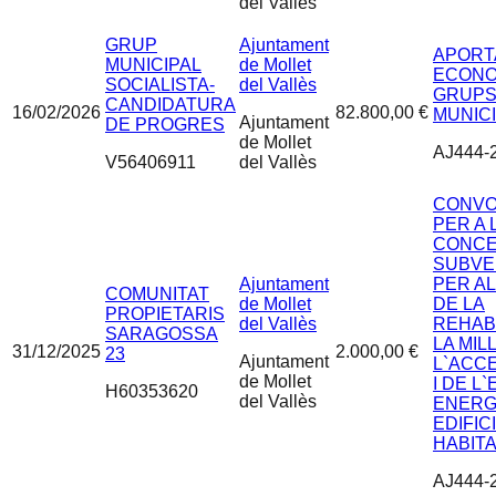
del Vallès
GRUP
Ajuntament
APORT
MUNICIPAL
de Mollet
ECONO
SOCIALISTA-
del Vallès
GRUP
CANDIDATURA
16/02/2026
82.800,00 €
MUNICI
Ajuntament
DE PROGRES
de Mollet
AJ444-
V56406911
del Vallès
CONVO
PER A 
CONCE
SUBVE
Ajuntament
PER A
COMUNITAT
de Mollet
DE LA
PROPIETARIS
del Vallès
REHABI
SARAGOSSA
LA MIL
31/12/2025
2.000,00 €
23
Ajuntament
L`ACCE
de Mollet
I DE L
H60353620
del Vallès
ENERG
EDIFICI
HABIT
AJ444-