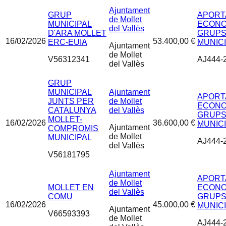
Ajuntament
GRUP
APORT
de Mollet
MUNICIPAL
ECONO
del Vallès
D'ARA MOLLET
GRUP
16/02/2026
53.400,00 €
ERC-EUIA
MUNICI
Ajuntament
de Mollet
V56312341
AJ444-
del Vallès
GRUP
MUNICIPAL
Ajuntament
APORT
JUNTS PER
de Mollet
ECONO
CATALUNYA
del Vallès
GRUP
MOLLET-
16/02/2026
36.600,00 €
MUNICI
Ajuntament
COMPROMIS
de Mollet
MUNICIPAL
AJ444-
del Vallès
V56181795
Ajuntament
APORT
de Mollet
MOLLET EN
ECONO
del Vallès
COMU
GRUP
16/02/2026
45.000,00 €
MUNICI
Ajuntament
V66593393
de Mollet
AJ444-