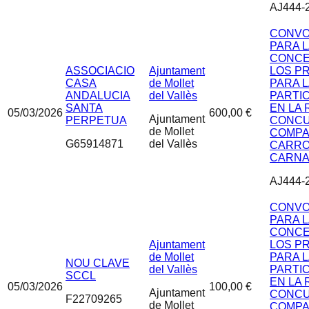
AJ444-
CONVO
PARA 
CONCE
ASSOCIACIO
Ajuntament
LOS P
CASA
de Mollet
PARA 
ANDALUCIA
del Vallès
PARTI
SANTA
EN LA 
05/03/2026
600,00 €
Ajuntament
PERPETUA
CONCU
de Mollet
COMPA
G65914871
del Vallès
CARRO
CARNA
AJ444-
CONVO
PARA 
CONCE
Ajuntament
LOS P
de Mollet
PARA 
NOU CLAVE
del Vallès
PARTI
SCCL
EN LA 
05/03/2026
100,00 €
Ajuntament
CONCU
F22709265
de Mollet
COMPA