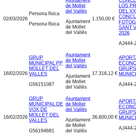
Ajuntament
CONCE
de Mollet
LOS P
del Vallès
DEL XX
Persona física
CONCU
02/03/2026
1.150,00 €
Ajuntament
FOTOG
Persona física
de Mollet
SANT 
del Vallès
2026
AJ444-
Ajuntament
GRUP
APORT
de Mollet
MUNICIPAL PP
ECONO
del Vallès
MOLLET DEL
GRUP
16/02/2026
17.316,12 €
VALLES
MUNICI
Ajuntament
de Mollet
G56151087
AJ444-
del Vallès
GRUP
Ajuntament
APORT
MUNICIPAL DE
de Mollet
ECONO
VOX DE
del Vallès
GRUP
MOLLET DEL
16/02/2026
36.600,00 €
MUNICI
Ajuntament
VALLES
de Mollet
AJ444-
G56194681
del Vallès