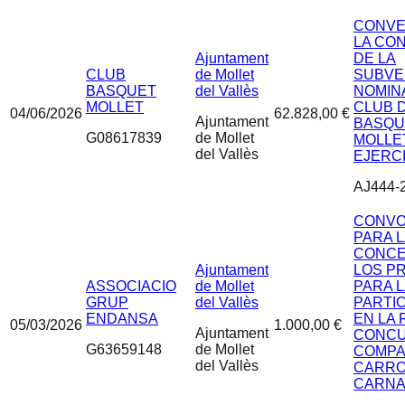
CONVE
LA CO
Ajuntament
DE LA
CLUB
de Mollet
SUBVE
BASQUET
del Vallès
NOMINA
MOLLET
CLUB 
04/06/2026
62.828,00 €
Ajuntament
BASQU
G08617839
de Mollet
MOLLE
del Vallès
EJERCI
AJ444-
CONVO
PARA 
CONCE
Ajuntament
LOS P
ASSOCIACIO
de Mollet
PARA 
GRUP
del Vallès
PARTI
ENDANSA
EN LA 
05/03/2026
1.000,00 €
Ajuntament
CONCU
G63659148
de Mollet
COMPA
del Vallès
CARRO
CARNA