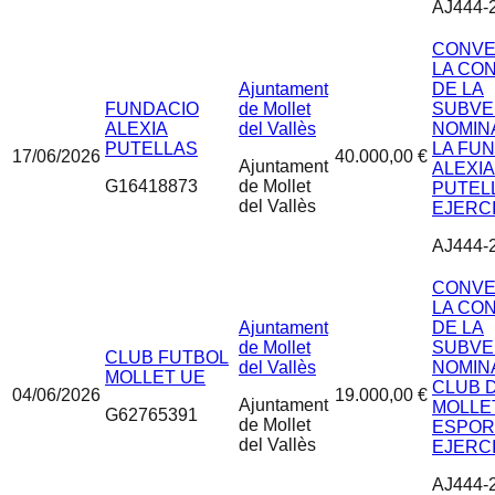
AJ444-
CONVE
LA CO
Ajuntament
DE LA
FUNDACIO
de Mollet
SUBVE
ALEXIA
del Vallès
NOMIN
PUTELLAS
LA FU
17/06/2026
40.000,00 €
Ajuntament
ALEXIA
G16418873
de Mollet
PUTEL
del Vallès
EJERCI
AJ444-
CONVE
LA CO
Ajuntament
DE LA
de Mollet
SUBVE
CLUB FUTBOL
del Vallès
NOMINA
MOLLET UE
CLUB 
04/06/2026
19.000,00 €
Ajuntament
MOLLE
G62765391
de Mollet
ESPOR
del Vallès
EJERCI
AJ444-