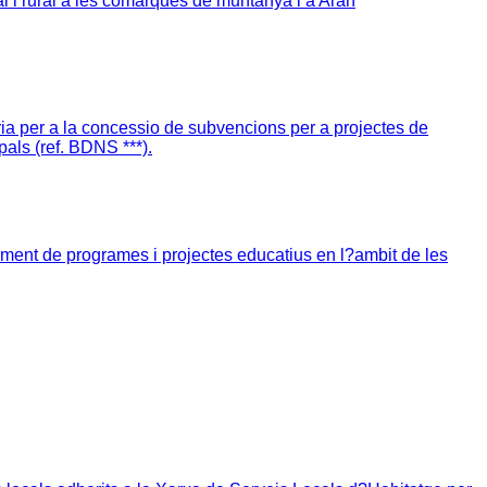
l i rural a les comarques de muntanya i a Aran
 per a la concessio de subvencions per a projectes de
pals (ref. BDNS ***).
ment de programes i projectes educatius en l?ambit de les