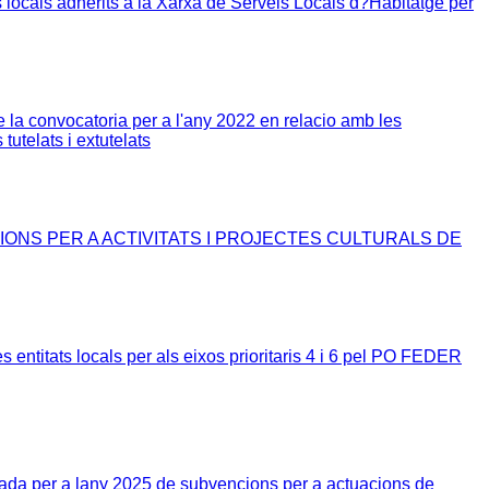
locals adherits a la Xarxa de Serveis Locals d?Habitatge per
la convocatoria per a l'any 2022 en relacio amb les
utelats i extutelats
ONS PER A ACTIVITATS I PROJECTES CULTURALS DE
 entitats locals per als eixos prioritaris 4 i 6 pel PO FEDER
da per a lany 2025 de subvencions per a actuacions de