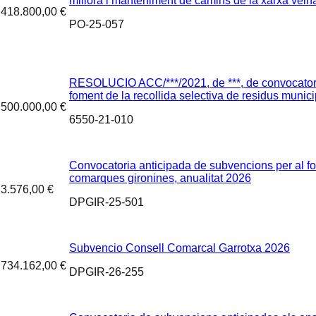
millora i manteniment de camins de la xarxa veina
418.800,00 €
PO-25-057
RESOLUCIO ACC/***/2021, de ***, de convocatoria
foment de la recollida selectiva de residus munici
500.000,00 €
6550-21-010
Convocatoria anticipada de subvencions per al fo
comarques gironines, anualitat 2026
3.576,00 €
DPGIR-25-501
Subvencio Consell Comarcal Garrotxa 2026
734.162,00 €
DPGIR-26-255