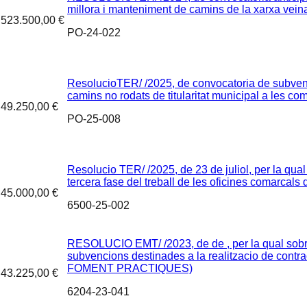
millora i manteniment de camins de la xarxa veina
523.500,00 €
PO-24-022
ResolucioTER/ /2025, de convocatoria de subvenc
camins no rodats de titularitat municipal a les c
49.250,00 €
PO-25-008
Resolucio TER/ /2025, de 23 de juliol, per la qu
tercera fase del treball de les oficines comarcals
45.000,00 €
6500-25-002
RESOLUCIO EMT/ /2023, de de , per la qual sobre
subvencions destinades a la realitzacio de contra
FOMENT PRACTIQUES)
43.225,00 €
6204-23-041