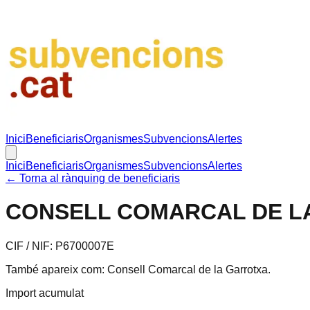
Inici
Beneficiaris
Organismes
Subvencions
Alertes
Inici
Beneficiaris
Organismes
Subvencions
Alertes
← Torna al rànquing de beneficiaris
CONSELL COMARCAL DE L
CIF / NIF:
P6700007E
També apareix com:
Consell Comarcal de la Garrotxa
.
Import acumulat