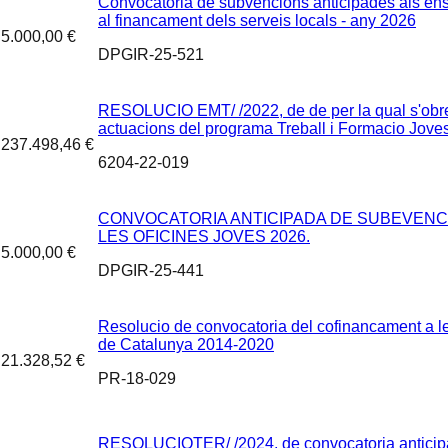
Convocatoria de subvencions anticipades als ens 
al financament dels serveis locals - any 2026
5.000,00 €
DPGIR-25-521
RESOLUCIO EMT/ /2022, de de per la qual s'obre 
actuacions del programa Treball i Formacio Joves t
237.498,46 €
6204-22-019
CONVOCATORIA ANTICIPADA DE SUBEVENCI
LES OFICINES JOVES 2026.
5.000,00 €
DPGIR-25-441
Resolucio de convocatoria del cofinancament a les
de Catalunya 2014-2020
21.328,52 €
PR-18-029
RESOLUCIOTER/ /2024, de convocatoria anticipa