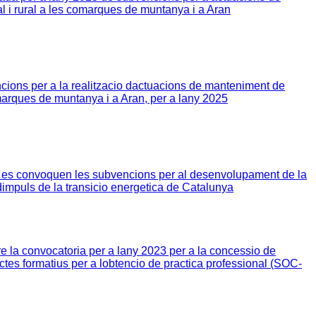
l i rural a les comarques de muntanya i a Aran
ions per a la realitzacio dactuacions de manteniment de
omarques de muntanya i a Aran, per a lany 2025
al es convoquen les subvencions per al desenvolupament de la
 dimpuls de la transicio energetica de Catalunya
 la convocatoria per a lany 2023 per a la concessio de
ctes formatius per a lobtencio de practica professional (SOC-