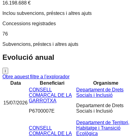
16.198.688 €
Inclou subvencions, préstecs i altres ajuts
Concessions registrades
76
Subvencions, préstecs i altres ajuts
Evolució anual
i
Obre aquest filtre a l'explorador
Data
Beneficiari
Organisme
CONSELL
Departament de Drets
COMARCAL DE LA
Socials i Inclusió
GARROTXA
15/07/2026
Departament de Drets
P6700007E
Socials i Inclusió
Departament de Territori,
CONSELL
Habitatge i Transició
COMARCAL DE LA
Ecològica