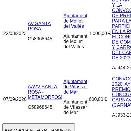
Y LA
CONVOC
Ajuntament
DE PRE
de Mollet
PARA L
AV SANTA
del Vallès
PARTIC
ROSA
EN LA R
22/03/2023
1.000,00 €
Ajuntament
EL CON
G58968645
de Mollet
DE COM
del Vallès
Y CARR
DEL CA
DE 2023
AJ444-2
CONVOC
Ajuntament
2020, A
AAVV SANTA
de Vilassar
PREMIO
ROSA -
de Mar
CONCU
METAMORFOSI
07/09/2020
600,00 €
CARNAV
Ajuntament
(CARNA
G58968645
de Vilassar
de Mar
AJ933-2
AAVV SANTA ROSA - METAMORFOSI