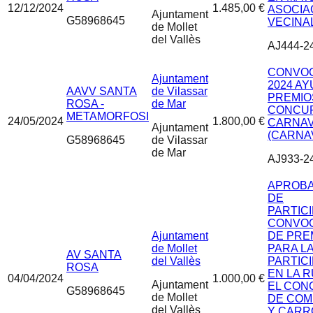
12/12/2024
1.485,00 €
ASOCIA
Ajuntament
G58968645
VECINAL
de Mollet
del Vallès
AJ444-2
CONVOC
Ajuntament
2024 A
AAVV SANTA
de Vilassar
PREMIO
ROSA -
de Mar
CONCU
METAMORFOSI
24/05/2024
1.800,00 €
CARNA
Ajuntament
(CARNA
G58968645
de Vilassar
de Mar
AJ933-2
APROBA
DE
PARTICI
CONVOC
Ajuntament
DE PRE
de Mollet
PARA L
AV SANTA
del Vallès
PARTIC
ROSA
EN LA R
04/04/2024
1.000,00 €
Ajuntament
EL CON
G58968645
de Mollet
DE COM
del Vallès
Y CARR