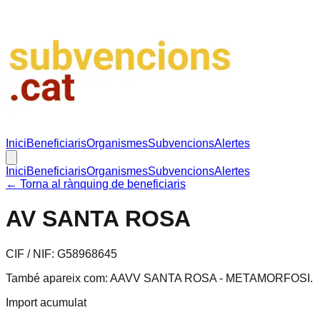
Inici
Beneficiaris
Organismes
Subvencions
Alertes
Inici
Beneficiaris
Organismes
Subvencions
Alertes
← Torna al rànquing de beneficiaris
AV SANTA ROSA
CIF / NIF:
G58968645
També apareix com:
AAVV SANTA ROSA - METAMORFOSI
.
Import acumulat