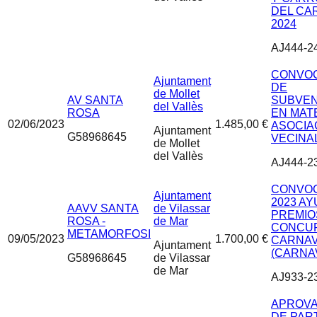
DEL CA
2024
AJ444-2
CONVOC
Ajuntament
DE
de Mollet
AV SANTA
SUBVEN
del Vallès
ROSA
EN MAT
02/06/2023
1.485,00 €
ASOCIA
Ajuntament
G58968645
VECINAL
de Mollet
del Vallès
AJ444-2
CONVOC
Ajuntament
2023 A
AAVV SANTA
de Vilassar
PREMIO
ROSA -
de Mar
CONCU
METAMORFOSI
09/05/2023
1.700,00 €
CARNA
Ajuntament
(CARNA
G58968645
de Vilassar
de Mar
AJ933-2
APROVA
DE PART