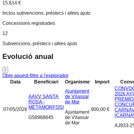
15.614 €
Inclou subvencions, préstecs i altres ajuts
Concessions registrades
12
Subvencions, préstecs i altres ajuts
Evolució anual
i
Obre aquest filtre a l'explorador
Data
Beneficiari
Organisme
Import
Convo
CONVOC
Ajuntament
2026 A
AAVV SANTA
de Vilassar
PREMIO
ROSA -
de Mar
CONCU
METAMORFOSI
07/05/2026
900,00 €
CARNA
Ajuntament
(CARNA
G58968645
de Vilassar
de Mar
AJ933-2