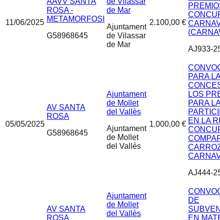
AAVV SANTA
de Vilassar
PREMIO
ROSA -
de Mar
CONCU
METAMORFOSI
11/06/2025
2.100,00 €
CARNA
Ajuntament
(CARNA
G58968645
de Vilassar
de Mar
AJ933-2
CONVOC
PARA L
CONCES
Ajuntament
LOS PR
de Mollet
PARA L
AV SANTA
del Vallès
PARTIC
ROSA
EN LA R
05/05/2025
1.000,00 €
Ajuntament
CONCU
G58968645
de Mollet
COMPAR
del Vallès
CARRO
CARNAV
AJ444-2
CONVOC
Ajuntament
DE
de Mollet
AV SANTA
SUBVEN
del Vallès
ROSA
EN MAT