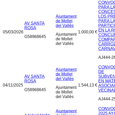
CONVOC
PARA L
CONCES
Ajuntament
LOS PR
de Mollet
PARA L
AV SANTA
del Vallès
PARTIC
ROSA
EN LA R
05/03/2026
1.000,00 €
Ajuntament
CONCU
G58968645
de Mollet
COMPAR
del Vallès
CARROZ
CARNAV
AJ444-2
CONVOC
Ajuntament
DE
de Mollet
AV SANTA
SUBVEN
del Vallès
ROSA
EN MAT
04/11/2025
1.544,13 €
ASOCIA
Ajuntament
G58968645
VECINAL
de Mollet
del Vallès
AJ444-2
CONVOC
Ajuntament
2025 A